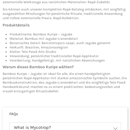
zeremonielle Werkzeuge aus natürlichen Materialien:
Rapé-Zubehör
.
Sie können auch unseren kompletten Rapé-Katalog entdecken, mit sorgfältig
ausgewählten Mischungen für persönliche Rituale, traditionelle Anwendung
und tiefere zeremonielle Praxis:
Rapé-Kollektion
.
Produktdetails
Produktname: Bamboo Kuripe – Jagube
Material: Bambus mit Jagube-Lianendetail
Botanisches Detail: Banisteriopsis caapi, auch Jagube genannt
Herkunft: Brasilien, Amazonasregion
Atelier: Tete Pawã Arts Studio
Verwendung: persönlicher traditioneller Rapé-Applikator
Verarbeitung: handgefertigt, mit natürlichen Abweichungen
Warum dieses Bamboo Kuripe wählen?
Bamboo Kuripe – Jagube ist ideal für alle, die einen handgefertigten
persönlichen Rapé-Applikator mit starker amazonischer Symbolik suchen. Die
Bambuskonstruktion, das Jagube-Lianendetail und die sorgfältige Tete Pawã
Handwerkskunst machen es zu einem praktischen, bedeutungsvollen und
visuell einzigartigen Ritualzubehör.
FAQs
What is Mycotrop?