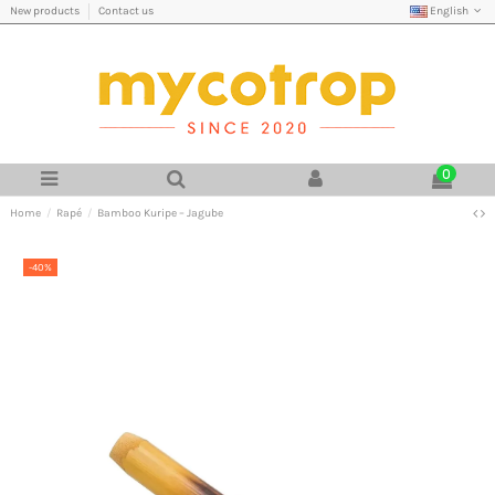
English
New products
Contact us
0
Home
Rapé
Bamboo Kuripe – Jagube
-40%