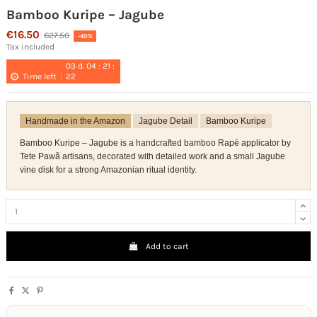
Bamboo Kuripe – Jagube
€16.50
€27.50
-40%
Tax included
03
d.
04
:
21
:
Time left
22
Handmade in the Amazon
Jagube Detail
Bamboo Kuripe
Bamboo Kuripe – Jagube is a handcrafted bamboo Rapé applicator by
Tete Pawã artisans, decorated with detailed work and a small Jagube
vine disk for a strong Amazonian ritual identity.
Add to cart