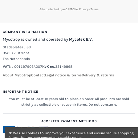
Site protected by reCAPTCHA.
Privacy
-
Terms
COMPANY INFORMATION
Mycotrop is owned and operated by
Mycotek B.V.
Stadsplateau 33
3521 AZ Utrecht
The Netherlands
VAT
NL 001197903A007
KvK no.
33149868
About Mycotrop
Contact
Legal notice & terms
Delivery & returns
IMPORTANT NOTICE
You must be at least 18 years old to place an order. All products are sold
strictly as collectible or souvenir items. Do not consume.
ACCEPTED PAYMENT METHODS
🍄 We use cookies to improve your experience and ensure secure shopping.
By continuing, you accept our cookie policy.