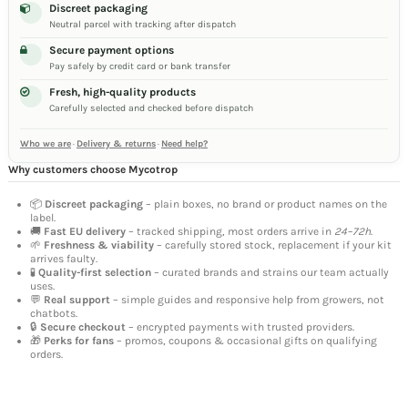
Discreet packaging
Neutral parcel with tracking after dispatch
Secure payment options
Pay safely by credit card or bank transfer
Fresh, high-quality products
Carefully selected and checked before dispatch
Who we are
·
Delivery & returns
·
Need help?
Why customers choose Mycotrop
📦
Discreet packaging
– plain boxes, no brand or product names on the
label.
🚚
Fast EU delivery
– tracked shipping, most orders arrive in
24–72h
.
🌱
Freshness & viability
– carefully stored stock, replacement if your kit
arrives faulty.
🧪
Quality-first selection
– curated brands and strains our team actually
uses.
💬
Real support
– simple guides and responsive help from growers, not
chatbots.
🔒
Secure checkout
– encrypted payments with trusted providers.
🎁
Perks for fans
– promos, coupons & occasional gifts on qualifying
orders.