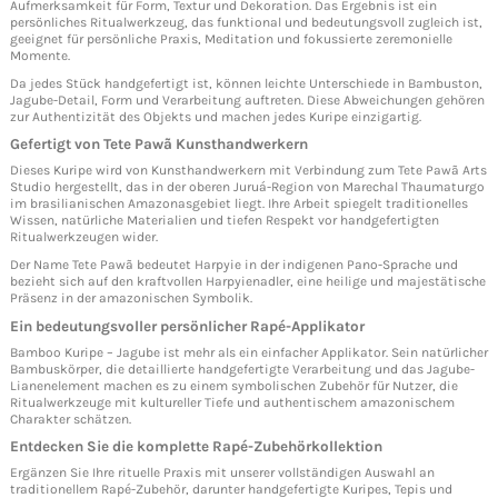
Aufmerksamkeit für Form, Textur und Dekoration. Das Ergebnis ist ein
persönliches Ritualwerkzeug, das funktional und bedeutungsvoll zugleich ist,
geeignet für persönliche Praxis, Meditation und fokussierte zeremonielle
Momente.
Da jedes Stück handgefertigt ist, können leichte Unterschiede in Bambuston,
Jagube-Detail, Form und Verarbeitung auftreten. Diese Abweichungen gehören
zur Authentizität des Objekts und machen jedes Kuripe einzigartig.
Gefertigt von Tete Pawã Kunsthandwerkern
Dieses Kuripe wird von Kunsthandwerkern mit Verbindung zum Tete Pawã Arts
Studio hergestellt, das in der oberen Juruá-Region von Marechal Thaumaturgo
im brasilianischen Amazonasgebiet liegt. Ihre Arbeit spiegelt traditionelles
Wissen, natürliche Materialien und tiefen Respekt vor handgefertigten
Ritualwerkzeugen wider.
Der Name Tete Pawã bedeutet Harpyie in der indigenen Pano-Sprache und
bezieht sich auf den kraftvollen Harpyienadler, eine heilige und majestätische
Präsenz in der amazonischen Symbolik.
Ein bedeutungsvoller persönlicher Rapé-Applikator
Bamboo Kuripe – Jagube ist mehr als ein einfacher Applikator. Sein natürlicher
Bambuskörper, die detaillierte handgefertigte Verarbeitung und das Jagube-
Lianenelement machen es zu einem symbolischen Zubehör für Nutzer, die
Ritualwerkzeuge mit kultureller Tiefe und authentischem amazonischem
Charakter schätzen.
Entdecken Sie die komplette Rapé-Zubehörkollektion
Ergänzen Sie Ihre rituelle Praxis mit unserer vollständigen Auswahl an
traditionellem Rapé-Zubehör, darunter handgefertigte Kuripes, Tepis und