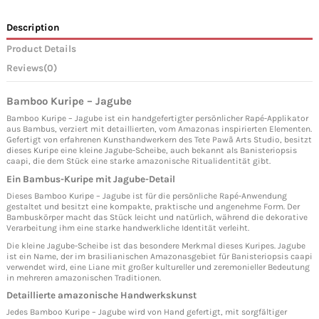
Description
Product Details
Reviews
(0)
Bamboo Kuripe – Jagube
Bamboo Kuripe – Jagube ist ein handgefertigter persönlicher Rapé-Applikator
aus Bambus, verziert mit detaillierten, vom Amazonas inspirierten Elementen.
Gefertigt von erfahrenen Kunsthandwerkern des Tete Pawã Arts Studio, besitzt
dieses Kuripe eine kleine Jagube-Scheibe, auch bekannt als Banisteriopsis
caapi, die dem Stück eine starke amazonische Ritualidentität gibt.
Ein Bambus-Kuripe mit Jagube-Detail
Dieses Bamboo Kuripe – Jagube ist für die persönliche Rapé-Anwendung
gestaltet und besitzt eine kompakte, praktische und angenehme Form. Der
Bambuskörper macht das Stück leicht und natürlich, während die dekorative
Verarbeitung ihm eine starke handwerkliche Identität verleiht.
Die kleine Jagube-Scheibe ist das besondere Merkmal dieses Kuripes. Jagube
ist ein Name, der im brasilianischen Amazonasgebiet für Banisteriopsis caapi
verwendet wird, eine Liane mit großer kultureller und zeremonieller Bedeutung
in mehreren amazonischen Traditionen.
Detaillierte amazonische Handwerkskunst
Jedes Bamboo Kuripe – Jagube wird von Hand gefertigt, mit sorgfältiger