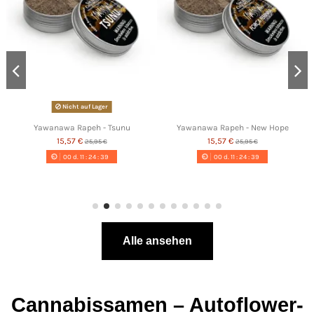
Nicht auf Lager
Yawanawa Rapeh - Tsunu
Yawanawa Rapeh - New Hope
15,57 €
15,57 €
25,95 €
25,95 €
00
d.
11
:
24
:
38
00
d.
11
:
24
:
38
Alle ansehen
Cannabissamen – Autoflower-