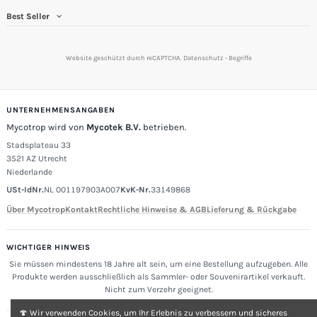
Best Seller
Website geschützt durch reCAPTCHA.
Datenschutz
-
Begriffe
UNTERNEHMENSANGABEN
Mycotrop wird von
Mycotek B.V.
betrieben.
Stadsplateau 33
3521 AZ Utrecht
Niederlande
USt-IdNr.
NL 001197903A007
KvK-Nr.
33149868
Über Mycotrop
Kontakt
Rechtliche Hinweise & AGB
Lieferung & Rückgabe
WICHTIGER HINWEIS
Sie müssen mindestens 18 Jahre alt sein, um eine Bestellung aufzugeben. Alle
Produkte werden ausschließlich als Sammler- oder Souvenirartikel verkauft.
Nicht zum Verzehr geeignet.
🍄 Wir verwenden Cookies, um Ihr Erlebnis zu verbessern und sicheres