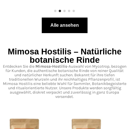
Alle ansehen
Mimosa Hostilis – Natürliche
botanische Rinde
Entdecken Sie die
Mimosa-Hostilis
-Auswahl von Mycotrop, bezogen
für Kunden, die authentische botanische Rinde von reiner Qualität
und natürlicher Herkunft suchen. Bekannt für ihre tiefen
traditionellen Wurzeln und ihr reichhaltiges Pflanzenprofil, ist
Mimosa Hostilis eine beliebte Wahl für Sammler, Botanikbegeisterte
und ritualorientierte Nutzer. Unsere Produkte werden sorgfältig
ausgewählt, diskret verpackt und zuverlässig in ganz Europa
versendet.