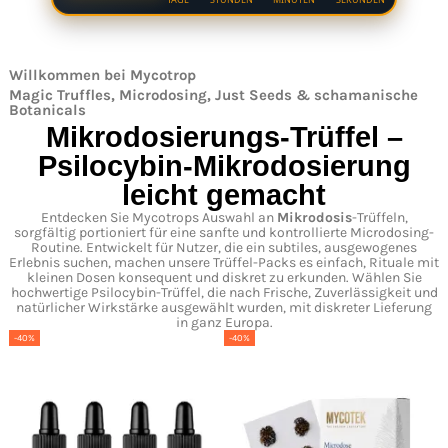
Willkommen bei Mycotrop
Magic Truffles, Microdosing, Just Seeds & schamanische
Botanicals
Mikrodosierungs-Trüffel –
Psilocybin-Mikrodosierung
leicht gemacht
Entdecken Sie Mycotrops Auswahl an
Mikrodosis
-Trüffeln,
sorgfältig portioniert für eine sanfte und kontrollierte Microdosing-
Routine. Entwickelt für Nutzer, die ein subtiles, ausgewogenes
Erlebnis suchen, machen unsere Trüffel-Packs es einfach, Rituale mit
kleinen Dosen konsequent und diskret zu erkunden. Wählen Sie
hochwertige Psilocybin-Trüffel, die nach Frische, Zuverlässigkeit und
natürlicher Wirkstärke ausgewählt wurden, mit diskreter Lieferung
in ganz Europa.
-40%
-40%