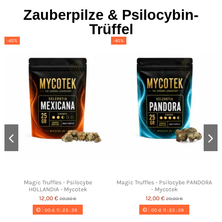
Zauberpilze & Psilocybin-
Trüffel
-40%
-40%
Magic Truffles - Psilocybe
Magic Truffles - Psilocybe PANDORA
HOLLANDIA - Mycotek
- Mycotek
12,00 €
12,00 €
20,00 €
20,00 €
00
d.
11
:
23
:
38
00
d.
11
:
23
:
38