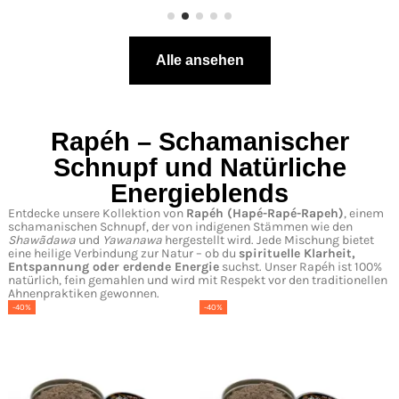
Alle ansehen
Rapéh – Schamanischer
Schnupf und Natürliche
Energieblends
Entdecke unsere Kollektion von
Rapéh
(Hapé-Rapé-Rapeh)
, einem
schamanischen Schnupf, der von indigenen Stämmen wie den
Shawãdawa
und
Yawanawa
hergestellt wird. Jede Mischung bietet
eine heilige Verbindung zur Natur – ob du
spirituelle Klarheit,
Entspannung oder erdende Energie
suchst. Unser Rapéh ist 100%
natürlich, fein gemahlen und wird mit Respekt vor den traditionellen
Ahnenpraktiken gewonnen.
-40%
-40%