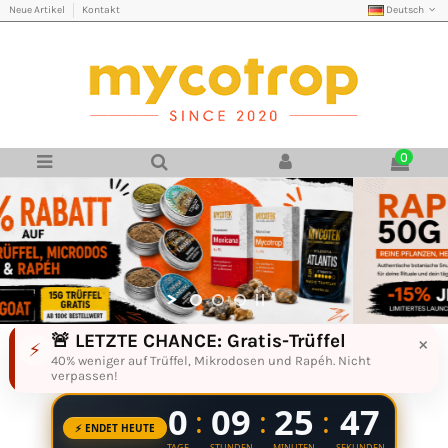
Deutsch
Neue Artikel
Kontakt
0
Magic Truffles, Rapé und Pflanzenprodu
🚨 LETZTE CHANCE: Gratis-Trüffel
×
⚡
40% weniger auf Trüffel, Mikrodosen und Rapéh. Nicht
verpassen!