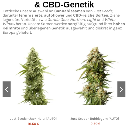
& CBD-Genetik
Entdecke unsere Auswahl an
Cannabissamen
von
Just Seeds
,
darunter
feminisierte
,
autoflower
und
CBD-reiche Sorten
. Ziehe
legendäre Varietäten wie
Gorilla Glue
,
Northern Light
und
White
Widow
heran. Unsere Samen werden sorgfältig aufgrund ihrer
hohen
Keimrate
und überlegenen Genetik ausgewählt und diskret in ganz
Europa geliefert.
Just Seeds - Jack Herer [AUTO]
Just Seeds - Bubblegum [AUTO]
19,50 €
19,50 €