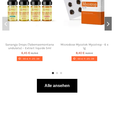
Sananga Drops (Tabernaemontana
Microdose Mycotek Mycotrop - 6 x
undulata) – Extrait liquide 5ml
1g
6,45 €
8,40 €
10,75 €
14,00 €
00
d.
11
:
25
:
38
00
d.
11
:
25
:
38
Alle ansehen