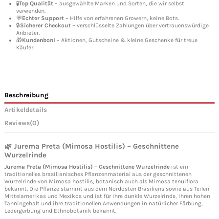
🧪
Top Qualität
– ausgewählte Marken und Sorten, die wir selbst
verwenden.
💬
Echter Support
– Hilfe von erfahrenen Growern, keine Bots.
🔒
Sicherer Checkout
– verschlüsselte Zahlungen über vertrauenswürdige
Anbieter.
🎁
Kundenboni
– Aktionen, Gutscheine & kleine Geschenke für treue
Käufer.
Beschreibung
Artikeldetails
Reviews
(0)
🌿 Jurema Preta (Mimosa Hostilis) – Geschnittene
Wurzelrinde
Jurema Preta (Mimosa Hostilis) – Geschnittene Wurzelrinde
ist ein
traditionelles brasilianisches Pflanzenmaterial aus der geschnittenen
Wurzelrinde von Mimosa hostilis, botanisch auch als Mimosa tenuiflora
bekannt. Die Pflanze stammt aus dem Nordosten Brasiliens sowie aus Teilen
Mittelamerikas und Mexikos und ist für ihre dunkle Wurzelrinde, ihren hohen
Tanningehalt und ihre traditionellen Anwendungen in natürlicher Färbung,
Ledergerbung und Ethnobotanik bekannt.