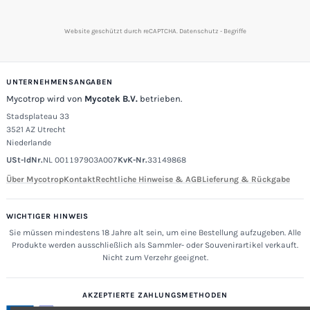
Website geschützt durch reCAPTCHA.
Datenschutz
-
Begriffe
UNTERNEHMENSANGABEN
Mycotrop wird von
Mycotek B.V.
betrieben.
Stadsplateau 33
3521 AZ Utrecht
Niederlande
USt-IdNr.
NL 001197903A007
KvK-Nr.
33149868
Über Mycotrop
Kontakt
Rechtliche Hinweise & AGB
Lieferung & Rückgabe
WICHTIGER HINWEIS
Sie müssen mindestens 18 Jahre alt sein, um eine Bestellung aufzugeben. Alle
Produkte werden ausschließlich als Sammler- oder Souvenirartikel verkauft.
Nicht zum Verzehr geeignet.
AKZEPTIERTE ZAHLUNGSMETHODEN