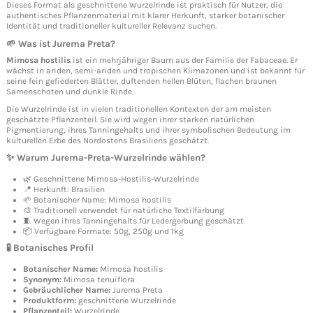
Dieses Format als geschnittene Wurzelrinde ist praktisch für Nutzer, die
authentisches Pflanzenmaterial mit klarer Herkunft, starker botanischer
Identität und traditioneller kultureller Relevanz suchen.
🌱 Was ist Jurema Preta?
Mimosa hostilis
ist ein mehrjähriger Baum aus der Familie der Fabaceae. Er
wächst in ariden, semi-ariden und tropischen Klimazonen und ist bekannt für
seine fein gefiederten Blätter, duftenden hellen Blüten, flachen braunen
Samenschoten und dunkle Rinde.
Die Wurzelrinde ist in vielen traditionellen Kontexten der am meisten
geschätzte Pflanzenteil. Sie wird wegen ihrer starken natürlichen
Pigmentierung, ihres Tanningehalts und ihrer symbolischen Bedeutung im
kulturellen Erbe des Nordostens Brasiliens geschätzt.
✨ Warum Jurema-Preta-Wurzelrinde wählen?
🌿 Geschnittene Mimosa-Hostilis-Wurzelrinde
📍 Herkunft: Brasilien
🌱 Botanischer Name: Mimosa hostilis
🎨 Traditionell verwendet für natürliche Textilfärbung
🧵 Wegen ihres Tanningehalts für Ledergerbung geschätzt
📦 Verfügbare Formate: 50g, 250g und 1kg
🧪 Botanisches Profil
Botanischer Name:
Mimosa hostilis
Synonym:
Mimosa tenuiflora
Gebräuchlicher Name:
Jurema Preta
Produktform:
geschnittene Wurzelrinde
Pflanzenteil:
Wurzelrinde