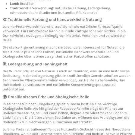
Land:
Brasilien
Traditionelle Verwendung:
natürliche Färbung, Ledergerbung,
ethnobotanische Studie und kulturelles Pflanzenerbe
🎨 Traditionelle Färbung und handwerkliche Nutzung
Jurema-Preta-Wurzelrinde wird traditionell als natürliche Farbstoffquelle
verwendet. Für Färbezwecke kann die Rinde kräftige Töne von Rotbraun bis
Dunkelviolett erzeugen, abhängig von Material, Verfahren und verwendeter
Beize.
Die starke Pigmentierung macht sie besonders interessant für Nutzer, die
traditionelle pflanzliche Farben, natürliche Handwerksmaterialien und
ökologische Alternativen zu synthetischen Farbstoffen schätzen.
🧵 Ledergerbung und Tanningehalt
Die Wurzelrinde ist von Natur aus reich an Tanninen, was ihr eine historische
Bedeutung in der Ledergerbung gibt. In traditionellen Gemeinschaften werden
tanninreiche Pflanzenmaterialien verwendet, um Häute zu behandeln, ihre
Haltbarkeit zu verbessern und natürliche Konservierungsprozesse zu
unterstützen.
🌍 Brasilianisches Erbe und ökologische Rolle
In seiner natürlichen Umgebung spielt Mimosa hostilis eine wichtige
ökologische Rolle. Als Mitglied der Fabaceae-Familie trägt die Pflanze zur
Bodenverbesserung bei und kann helfen, degradierte oder trockene Böden zu
stabilisieren. Die Blüten ziehen Bestäuber an, während das Wurzelsystem die
Bodenstruktur in schwierigen Klimazonen unterstützt.
Jurema Preta ist außerdem Teil des kulturellen Gedächtnisses des Nordostens
Brasiliens, wo sie seit Generationen als nützliche und bedeutungsvolle Pflanze