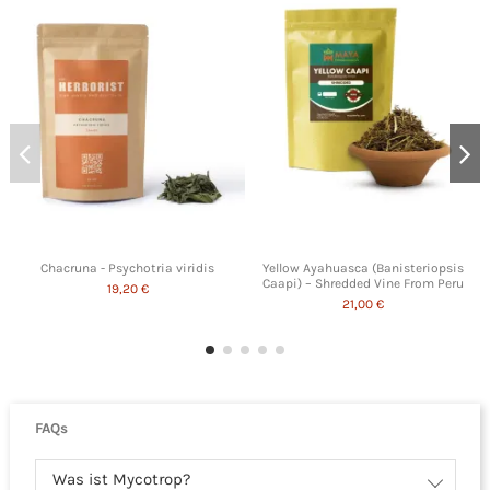
Chacruna - Psychotria viridis
Yellow Ayahuasca (Banisteriopsis
Caapi) – Shredded Vine From Peru
19,20 €
21,00 €
FAQs
Was ist Mycotrop?