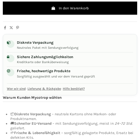
In den Warenkorb
Diskrete Verpackung
Neutrales Paket mit Sendungsverfolgung
Sichere Zahlungsmöglichkeiten
Kreditkarte oder Banküberweisung
Frische, hochwertige Produkte
Sorgfältig ausgewählt und vor dem Versand geprüft
Wer wir sind
·
Lieferung & Rückgabe
·
Hilfe benötigt?
Warum Kunden Mycotrop wählen
📦
Diskrete Verpackung
– neutrale Kartons ohne Marken- oder
Produktnamen.
🚚
Schneller EU-Versand
– mit Sendungsverfolgung, meist in
24–72 Std.
geliefert.
🌱
Frische & Lebensfähigkeit
– sorgfältig gelagerte Produkte, Ersatz bei
defekten Kits.