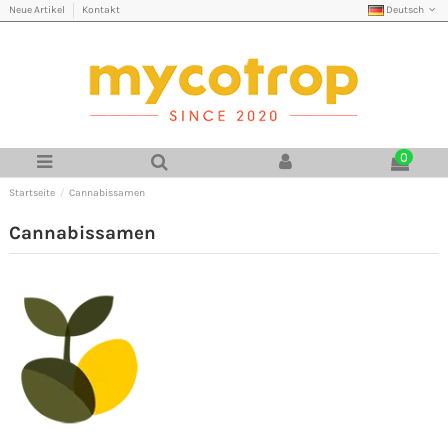
Deutsch
Neue Artikel
Kontakt
0
Startseite
Cannabissamen
Cannabissamen