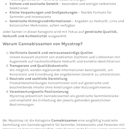
Seltene und exotische Genetik
– besondere und weniger verbreitete
Selektionen
Kleine Verpackungen und Großpackungen
– flexible Formate für
Sammler und Interessierte
Genetische Hintergrundinformationen
– Angaben zu Herkunft, Linie und
botanischen Merkmalen, sofern verfügbar
Jeder Samen in dieser Kategorie wird mit Fokus auf
genetische Qualität,
Herkunft und Authentizität
ausgewählt.
Warum
Cannabissamen
von Mycotrop?
Verifizierte Genetik und vertrauenswürdige Quellen
Unsere Auswahl stammt von etablierten Züchtern und Lieferanten mit
Augenmerk auf nachvollziehbare Herkunft und korrekte Identifikation.
Transparenz und Qualitätskontrolle
Wo möglich, werden ergänzende Informationen bereitgestellt, um
Konsistenz und Einordnung der angebotenen Genetik zu unterstützen.
Neutrale und sachliche Darstellung
Produktbeschreibungen konzentrieren sich auf genetische und
beschreibende Inhalte ohne Anleitungen oder Nutzungshinweise.
Verantwortungsvolle Positionierung
Mycotrop präsentiert Cannabissamen als genetische Sammlerstücke
und empfiehlt die Einhaltung der jeweils geltenden gesetzlichen
Bestimmungen.
Bei Mycotrop ist die Kategorie
Cannabissamen
eine sorgfältig kuratierte
Sammlung von Cannabisgenetik für Sammler, Interessierte und Personen mit
Interesse an botanischer Vielfalt. Jeder Samen steht für eine eigene genetische