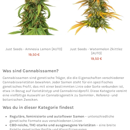
Just Seeds - Amnesia Lemon [AUTO]
Just Seeds - Watermelon Zkittlez
[AUTO]
19,50 €
19,50 €
Was sind
Cannabissamen
?
Cannabissamen sind genetische Träger, die die Eigenschaften verschiedener
Cannabisvarietäten bewahren. Jeder Samen steht für ein spezifisches
genetisches Profil, das mit einer bestimmten Linie oder Sorte verbunden ist,
etwa in Bezug auf Varietätstyp und Cannabinoidprofil. Diese Kategorie vereint
eine vielfältige Auswahl an Cannabisgenetik zu Sammler-, Referenz- und
botanischen Zwecken.
Was du in dieser Kategorie findest
Reguläre, feminisierte und autoflower Samen
– unterschiedliche
genetische Formate aus verschiedenen Linien
CBD-reiche, THC-starke und ausgewogene Varietäten
– eine breite
Palette genetischer Profile und Klassifizierungen