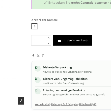
🔗 Entdecken Sie mehr:
Cannabissamen
-
Anzahl der Samen:
3
In den Warenkorb
Diskrete Verpackung
Neutrales Paket mit Sendungsverfolgung
Sichere Zahlungsmöglichkeiten
Kreditkarte oder Banküberweisung
Frische, hochwertige Produkte
Sorgfältig ausgewählt und vor dem Versand geprüft
Wer wir sind
·
Lieferung & Rückgabe
·
Hilfe benötigt?