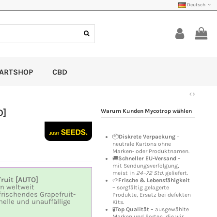
Deutsch
ARTSHOP
CBD
O]
Warum Kunden Mycotrop wählen
📦
Diskrete Verpackung
–
neutrale Kartons ohne
Marken- oder Produktnamen.
🚚
Schneller EU-Versand
–
mit Sendungsverfolgung,
meist in
24–72 Std.
geliefert.
ruit [AUTO]
🌱
Frische & Lebensfähigkeit
n weltweit
– sorgfältig gelagerte
frischendes Grapefruit-
Produkte, Ersatz bei defekten
nelle und unauffällige
Kits.
🧪
Top Qualität
– ausgewählte
Marken und Sorten, die wir