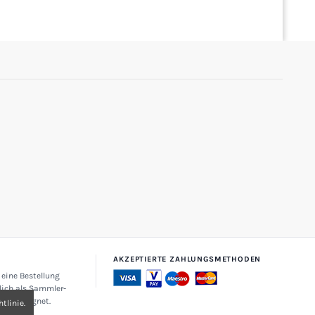
AKZEPTIERTE ZAHLUNGSMETHODEN
 eine Bestellung
lich als Sammler-
zehr geeignet.
tlinie.