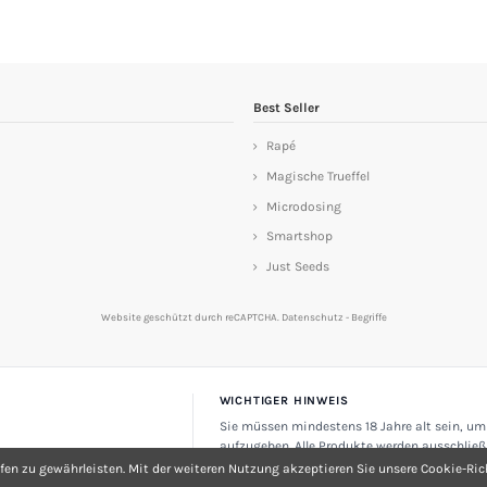
Best Seller
Rapé
Magische Trueffel
Microdosing
Smartshop
Just Seeds
Website geschützt durch reCAPTCHA.
Datenschutz
-
Begriffe
WICHTIGER HINWEIS
Sie müssen mindestens 18 Jahre alt sein, um
aufzugeben. Alle Produkte werden ausschließ
oder Souvenirartikel verkauft. Nicht zum Ver
fen zu gewährleisten. Mit der weiteren Nutzung akzeptieren Sie unsere Cookie-Rich