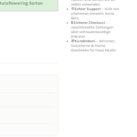
Autoflowering Sorten
selbst verwenden.
💬
Echter Support
– Hilfe von
erfahrenen Growern, keine
Bots.
🔒
Sicherer Checkout
–
verschlüsselte Zahlungen
über vertrauenswürdige
Anbieter.
🎁
Kundenboni
– Aktionen,
Gutscheine & kleine
Geschenke für treue Käufer.