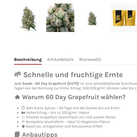
Beschreibung
Artikeldetails
Reviews
(0)
🌱 Schnelle und fruchtige Ernte
Just Seeds - 60 Day Grapefruit [AUTO]
ist eine schnellblühende Autoflowe
Tagen von der Keimung zur Ernte. Ertrag: 500‑550 g/m² drinnen oder bis z
🔥 Warum 60 Day Grapefruit wählen?
⏱ Sehr kurze Zyklus – 60 Tage von der Samen bis zur Ernte
🏡 Hoher Ertrag – bis zu 550 g/m² indoor
🍊 Frischer Grapefruit-Geschmack mit süß-sauren Noten
🌱 Kompakte Wuchsform – ideal für begrenzte Plätze
🧠 Kreativer, entspannter und fokussierter Effekt
📘 Anbautipps