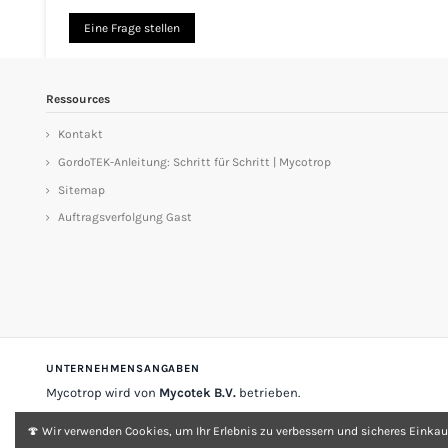
Eine Frage stellen
Ressources
Kontakt
GordoTEK-Anleitung: Schritt für Schritt | Mycotrop
Sitemap
Auftragsverfolgung Gast
UNTERNEHMENSANGABEN
Mycotrop wird von
Mycotek B.V.
betrieben.
Stadsplateau 33
3521 AZ Utrecht
Niederlande
🍄 Wir verwenden Cookies, um Ihr Erlebnis zu verbessern und sicheres Einkau
USt-IdNr.
NL 001197903A007
KvK-Nr.
33149868