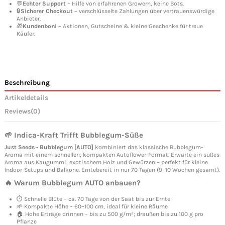
💬
Echter Support
– Hilfe von erfahrenen Growern, keine Bots.
🔒
Sicherer Checkout
– verschlüsselte Zahlungen über vertrauenswürdige
Anbieter.
🎁
Kundenboni
– Aktionen, Gutscheine & kleine Geschenke für treue
Käufer.
Beschreibung
Artikeldetails
Reviews
(0)
🌱 Indica-Kraft Trifft Bubblegum-Süße
Just Seeds - Bubblegum [AUTO]
kombiniert das klassische Bubblegum-
Aroma mit einem schnellen, kompakten Autoflower-Format. Erwarte ein süßes
Aroma aus Kaugummi, exotischem Holz und Gewürzen – perfekt für kleine
Indoor-Setups und Balkone. Erntebereit in nur 70 Tagen (9–10 Wochen gesamt).
🔥 Warum Bubblegum AUTO anbauen?
⏱ Schnelle Blüte – ca. 70 Tage von der Saat bis zur Ernte
🌱 Kompakte Höhe – 60–100 cm, ideal für kleine Räume
🏠 Hohe Erträge drinnen – bis zu 500 g/m²; draußen bis zu 100 g pro
Pflanze