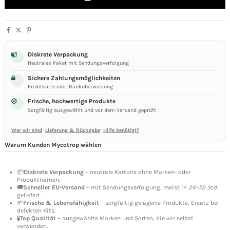
Diskrete Verpackung
Neutrales Paket mit Sendungsverfolgung
Sichere Zahlungsmöglichkeiten
Kreditkarte oder Banküberweisung
Frische, hochwertige Produkte
Sorgfältig ausgewählt und vor dem Versand geprüft
Wer wir sind
·
Lieferung & Rückgabe
·
Hilfe benötigt?
Warum Kunden Mycotrop wählen
📦
Diskrete Verpackung
– neutrale Kartons ohne Marken- oder
Produktnamen.
🚚
Schneller EU-Versand
– mit Sendungsverfolgung, meist in
24–72 Std.
geliefert.
🌱
Frische & Lebensfähigkeit
– sorgfältig gelagerte Produkte, Ersatz bei
defekten Kits.
🧪
Top Qualität
– ausgewählte Marken und Sorten, die wir selbst
verwenden.