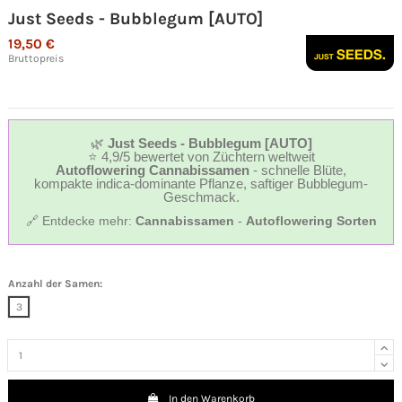
Just Seeds - Bubblegum [AUTO]
19,50 €
Bruttopreis
🌿
Just Seeds - Bubblegum [AUTO]
⭐ 4,9/5 bewertet von Züchtern weltweit
Autoflowering Cannabissamen
- schnelle Blüte,
kompakte indica-dominante Pflanze, saftiger Bubblegum-
Geschmack.
🔗 Entdecke mehr:
Cannabissamen
-
Autoflowering Sorten
Anzahl der Samen:
3
In den Warenkorb