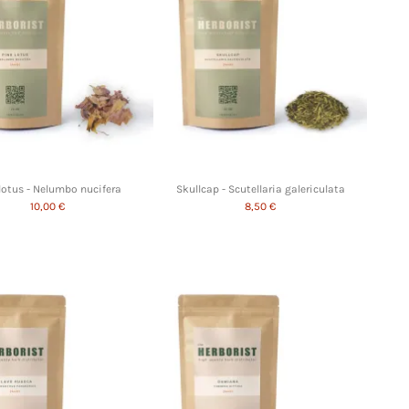
lotus - Nelumbo nucifera
Skullcap - Scutellaria galericulata
10,00 €
8,50 €