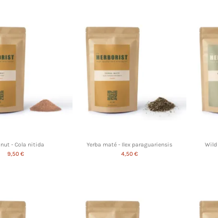
 nut - Cola nitida
Yerba maté - Ilex paraguariensis
Wild
9,50 €
4,50 €