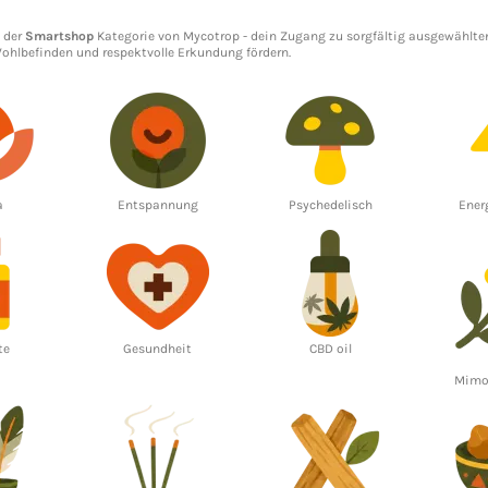
 der
Smartshop
Kategorie von Mycotrop - dein Zugang zu sorgfältig ausgewählt
ohlbefinden
und respektvolle Erkundung fördern.
a
Entspannung
Psychedelisch
Ener
te
Gesundheit
CBD oil
Mimos