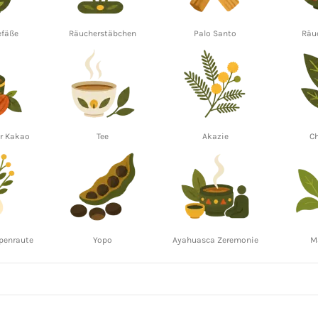
efäße
Räucherstäbchen
Palo Santo
Räu
er Kakao
Tee
Akazie
C
ppenraute
Yopo
Ayahuasca Zeremonie
M