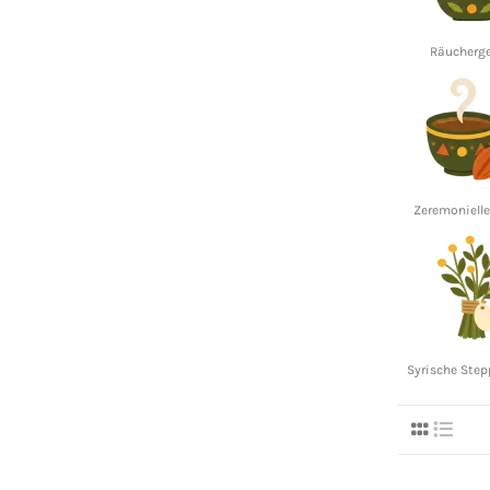
Räucherg
Zeremoniell
Syrische Ste