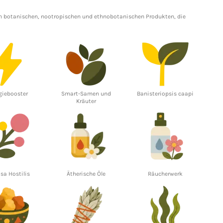
en
botanischen
,
nootropischen
und
ethnobotanischen Produkten
, die
giebooster
Smart-Samen und
Banisteriopsis caapi
Kräuter
a Hostilis
Ätherische Öle
Räucherwerk