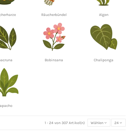
cherharze
Räucherbündel
Algen
hacruna
Bobinsana
Chaliponga
apacho
1 - 24 von 307 Artikel(n)
Wählen
24