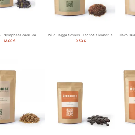
s - Nymphaea caerulea
Wild Dagga flowers - Leonotis leonorus
Clavo Hua
13,00 €
10,50 €