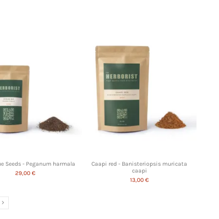
ue Seeds - Peganum harmala
Caapi red - Banisteriopsis muricata
caapi
29,00 €
13,00 €