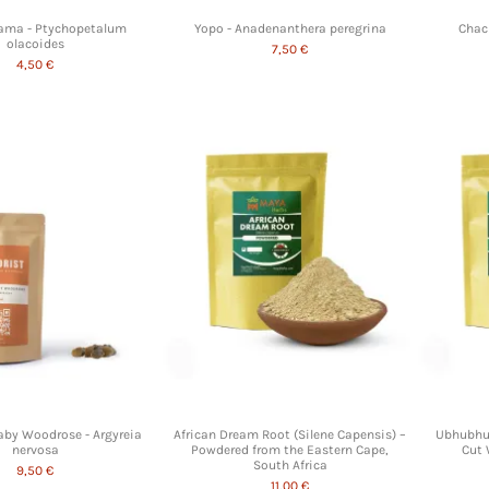
ama - Ptychopetalum
Yopo - Anadenanthera peregrina
Chacr
olacoides
7,50 €
4,50 €
by Woodrose - Argyreia
African Dream Root (Silene Capensis) –
Ubhubhub
nervosa
Powdered from the Eastern Cape,
Cut 
South Africa
9,50 €
11,00 €