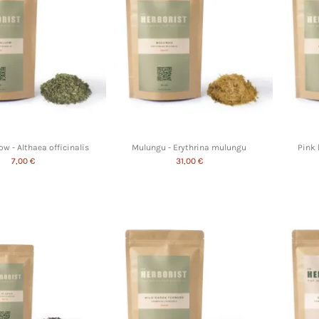
w - Althaea officinalis
Mulungu - Erythrina mulungu
Pink 
7,00 €
31,00 €