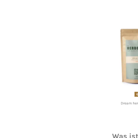
Dream her
Was is