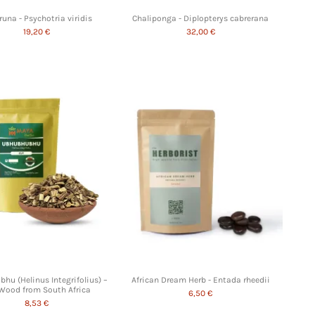
una - Psychotria viridis
Chaliponga - Diplopterys cabrerana
19,20 €
32,00 €
hu (Helinus Integrifolius) –
African Dream Herb - Entada rheedii
Wood from South Africa
6,50 €
8,53 €