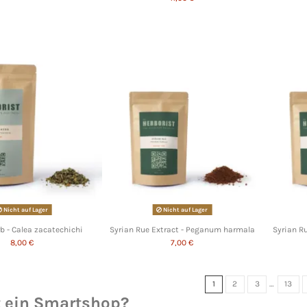
Nicht auf Lager
Nicht auf Lager
b - Calea zacatechichi
Syrian Rue Extract - Peganum harmala
Syrian R
8,00 €
7,00 €
1
2
3
…
13
t ein
Smartshop
?