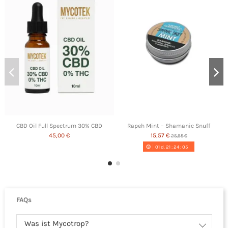
CBD Oil Full Spectrum 30% CBD
Rapeh Mint – Shamanic Snuff
45,00 €
15,57 €
25,95 €
01
d.
21
:
24
:
05
FAQs
Was ist Mycotrop?