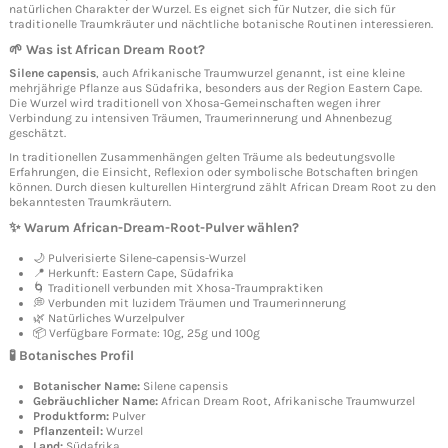
natürlichen Charakter der Wurzel. Es eignet sich für Nutzer, die sich für
traditionelle Traumkräuter und nächtliche botanische Routinen interessieren.
🌱 Was ist African Dream Root?
Silene capensis
, auch Afrikanische Traumwurzel genannt, ist eine kleine
mehrjährige Pflanze aus Südafrika, besonders aus der Region Eastern Cape.
Die Wurzel wird traditionell von Xhosa-Gemeinschaften wegen ihrer
Verbindung zu intensiven Träumen, Traumerinnerung und Ahnenbezug
geschätzt.
In traditionellen Zusammenhängen gelten Träume als bedeutungsvolle
Erfahrungen, die Einsicht, Reflexion oder symbolische Botschaften bringen
können. Durch diesen kulturellen Hintergrund zählt African Dream Root zu den
bekanntesten Traumkräutern.
✨ Warum African-Dream-Root-Pulver wählen?
🌙 Pulverisierte Silene-capensis-Wurzel
📍 Herkunft: Eastern Cape, Südafrika
🌀 Traditionell verbunden mit Xhosa-Traumpraktiken
💭 Verbunden mit luzidem Träumen und Traumerinnerung
🌿 Natürliches Wurzelpulver
📦 Verfügbare Formate: 10g, 25g und 100g
🧪 Botanisches Profil
Botanischer Name:
Silene capensis
Gebräuchlicher Name:
African Dream Root, Afrikanische Traumwurzel
Produktform:
Pulver
Pflanzenteil:
Wurzel
Land:
Südafrika