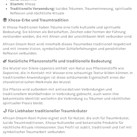
Stamm:
Xhosa
Traditionelle Verwendung:
luzides Träumen, Traumerinnerung, spirituelle
Reflexion und nächtliche Rituale
🌍 Xhosa-Erbe und Traumtradition
In Xhosa-Traditionen haben Träume eine tiefe kulturelle und spirituelle
Bedeutung. Sie können als Botschaften, Zeichen oder Formen der Führung
verstanden werden, die mit Ahnen und der unsichtbaren Welt verbunden sind.
African Dream Root wird innerhalb dieses Traumerbes traditionell respektiert
und mit innerer Vision, symbolischen Schlaferfahrungen und persönlicher
Reflexion verbunden.
🌿 Natürliche Pflanzenstoffe und traditionelle Bedeutung
Die Wurzel von Silene capensis enthält von Natur aus Pflanzenstoffe wie
Saponine, die in Kontakt mit Wasser eine schaumige Textur bilden können. In
traditionellen Anwendungen ist diese schäumende Eigenschaft eines der
charakteristischen Merkmale der Wurzel.
Die Pflanze wird außerdem mit antioxidativen Verbindungen und
traditionellem Wohlbefinden in Verbindung gebracht, auch wenn ihre
bekannteste Identität weiterhin die Verbindung zu Träumen und nächtlicher
spiritueller Praxis bleibt.
🌙 Für Liebhaber traditioneller Traumkräuter
African-Dream-Root-Pulver eignet sich für Nutzer, die sich für Traumkräuter,
luzide Traumtraditionen, Xhosa-Kulturerbe und botanische Produkte für
nächtliche Rituale interessieren. Das Profil ist subtil, traditionell und tief mit
symbolischer Traumarbeit verbunden.