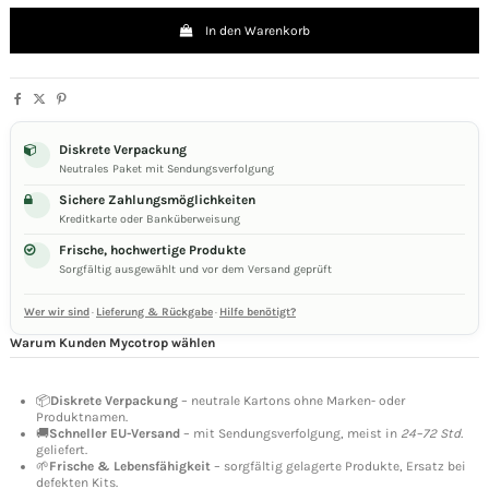
In den Warenkorb
Diskrete Verpackung
Neutrales Paket mit Sendungsverfolgung
Sichere Zahlungsmöglichkeiten
Kreditkarte oder Banküberweisung
Frische, hochwertige Produkte
Sorgfältig ausgewählt und vor dem Versand geprüft
Wer wir sind
·
Lieferung & Rückgabe
·
Hilfe benötigt?
Warum Kunden Mycotrop wählen
📦
Diskrete Verpackung
– neutrale Kartons ohne Marken- oder
Produktnamen.
🚚
Schneller EU-Versand
– mit Sendungsverfolgung, meist in
24–72 Std.
geliefert.
🌱
Frische & Lebensfähigkeit
– sorgfältig gelagerte Produkte, Ersatz bei
defekten Kits.