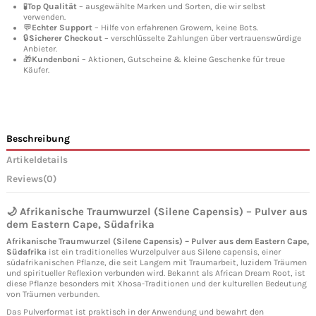
🧪
Top Qualität
– ausgewählte Marken und Sorten, die wir selbst
verwenden.
💬
Echter Support
– Hilfe von erfahrenen Growern, keine Bots.
🔒
Sicherer Checkout
– verschlüsselte Zahlungen über vertrauenswürdige
Anbieter.
🎁
Kundenboni
– Aktionen, Gutscheine & kleine Geschenke für treue
Käufer.
Beschreibung
Artikeldetails
Reviews
(0)
🌙 Afrikanische Traumwurzel (Silene Capensis) – Pulver aus
dem Eastern Cape, Südafrika
Afrikanische Traumwurzel (Silene Capensis) – Pulver aus dem Eastern Cape,
Südafrika
ist ein traditionelles Wurzelpulver aus Silene capensis, einer
südafrikanischen Pflanze, die seit Langem mit Traumarbeit, luzidem Träumen
und spiritueller Reflexion verbunden wird. Bekannt als African Dream Root, ist
diese Pflanze besonders mit Xhosa-Traditionen und der kulturellen Bedeutung
von Träumen verbunden.
Das Pulverformat ist praktisch in der Anwendung und bewahrt den