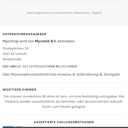
Website geschützt durch reCAPTCHA.
Datenschutz
-
Begriffe
UNTERNEHMENSANGABEN
Mycotrop wird von
Mycotek B.V.
betrieben.
Stadsplateau 33
3521 AZ Utrecht
Niederlande
USt-IdNr.
NL 001197903A007
KvK-Nr.
33149868
Über Mycotrop
Kontakt
Rechtliche Hinweise & AGB
Lieferung & Rückgabe
WICHTIGER HINWEIS
Sie müssen mindestens 18 Jahre alt sein, um eine Bestellung aufzugeben. Alle
Produkte werden ausschließlich als Sammler- oder Souvenirartikel verkauft.
Nicht zum Verzehr geeignet.
AKZEPTIERTE ZAHLUNGSMETHODEN