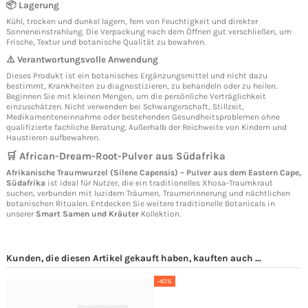
📦 Lagerung
Kühl, trocken und dunkel lagern, fern von Feuchtigkeit und direkter
Sonneneinstrahlung. Die Verpackung nach dem Öffnen gut verschließen, um
Frische, Textur und botanische Qualität zu bewahren.
⚠️ Verantwortungsvolle Anwendung
Dieses Produkt ist ein botanisches Ergänzungsmittel und nicht dazu
bestimmt, Krankheiten zu diagnostizieren, zu behandeln oder zu heilen.
Beginnen Sie mit kleinen Mengen, um die persönliche Verträglichkeit
einzuschätzen. Nicht verwenden bei Schwangerschaft, Stillzeit,
Medikamenteneinnahme oder bestehenden Gesundheitsproblemen ohne
qualifizierte fachliche Beratung. Außerhalb der Reichweite von Kindern und
Haustieren aufbewahren.
🛒 African-Dream-Root-Pulver aus Südafrika
Afrikanische Traumwurzel (Silene Capensis) – Pulver aus dem Eastern Cape,
Südafrika
ist ideal für Nutzer, die ein traditionelles Xhosa-Traumkraut
suchen, verbunden mit luzidem Träumen, Traumerinnerung und nächtlichen
botanischen Ritualen. Entdecken Sie weitere traditionelle Botanicals in
unserer
Smart Samen und Kräuter
Kollektion.
Kunden, die diesen Artikel gekauft haben, kauften auch ...
-40%