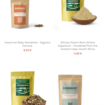
Hawaiian Baby Woodrose - Argyreia
African Dream Root (Silene
nervosa
Capensis) – Powdered from the
Eastern Cape, South Africa
9,50 €
11,00 €