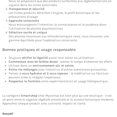
Nous ne proposons que des produits conformes aux réglementations en
vigueur dans les zones autorisées.
Transparence et sécurité
Les fiches produits détaillent l’origine, le profil botanique et les
précautions d’usage.
Approche consciente
Nous encourageons l’intention, la connaissance et la prudence dans
l’utilisation de plantes psychoactives.
Sélection variée et unique
Des plantes reconnues aux ethnobotaniques rares, vous trouverez une
gamme équilibrée pour l’exploration consciente.
Bonnes pratiques et usage responsable
Toujours
vérifier la légalité
avant tout achat ou utilisation.
Commencez avec de faibles doses
- prenez le temps d’observer les effets.
Utilisez dans un
environnement sûr et calme
.
Évitez les mélanges
avec l’alcool ou d’autres substances puissantes.
Pensez à
vous hydrater et à vous reposer
- la méditation ou l’écriture
peuvent aider à intégrer l’expérience.
Respectez la frontière
entre expérimentation et usage thérapeutique.
La catégorie
Smartshop
chez Mycotrop est bien plus qu’une boutique - c’est
un pont entre la sagesse végétale ancestrale et la science botanique moderne.
Approchez chaque produit avec curiosité, respect et clarté.
Accueil