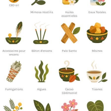
CBD oil
Mimosa Hostilis
Huiles
Eaux florales
essentielles
Accessoires pour
Bâton d'encens
Palo Santo
Résines
encens
Fumigations
Algues
Cacao
Tisanes
Cérémoniel