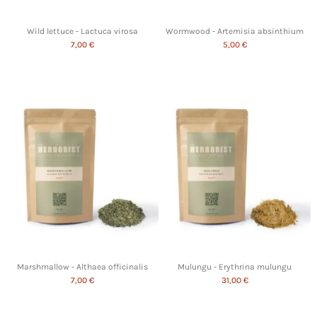
Wild lettuce - Lactuca virosa
Wormwood - Artemisia absinthium
7,00 €
5,00 €
Marshmallow - Althaea officinalis
Mulungu - Erythrina mulungu
7,00 €
31,00 €