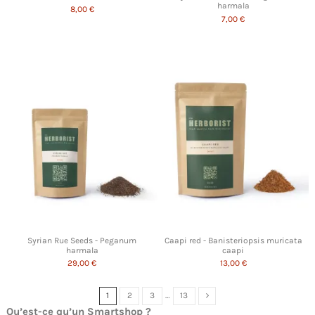
harmala
8,00 €
7,00 €
Syrian Rue Seeds - Peganum
Caapi red - Banisteriopsis muricata
harmala
caapi
29,00 €
13,00 €
1
2
3
…
13
Qu’est-ce qu’un
Smartshop
?