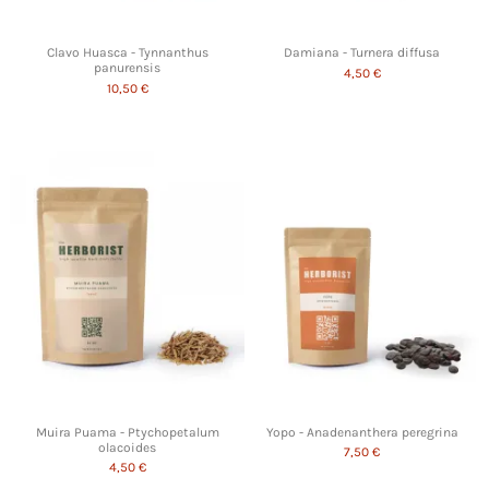
Clavo Huasca - Tynnanthus
Damiana - Turnera diffusa
panurensis
4,50 €
10,50 €
Muira Puama - Ptychopetalum
Yopo - Anadenanthera peregrina
olacoides
7,50 €
4,50 €