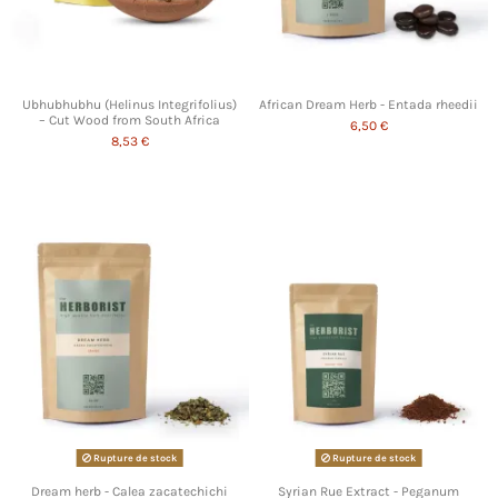
Ubhubhubhu (Helinus Integrifolius)
African Dream Herb - Entada rheedii
– Cut Wood from South Africa
6,50 €
8,53 €
Rupture de stock
Rupture de stock
Dream herb - Calea zacatechichi
Syrian Rue Extract - Peganum