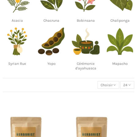
Acacia
Chacruna
Bobinsana
Chaliponga
Syrian Rue
Yopo
Cérémonie
Mapacho
d'ayahuasca
Choisir
24