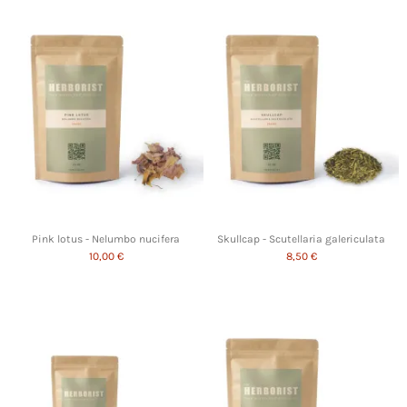
Pink lotus - Nelumbo nucifera
Skullcap - Scutellaria galericulata
10,00 €
8,50 €