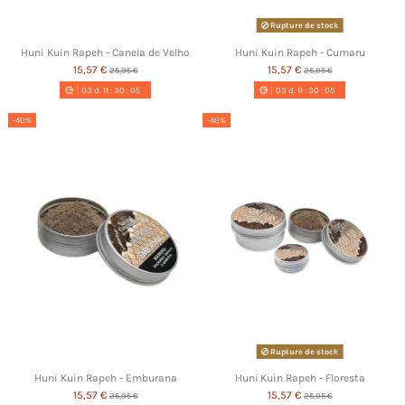
Rupture de stock
Huni Kuin Rapeh - Canela de Velho
Huni Kuin Rapeh - Cumaru
15,57 €
15,57 €
25,95 €
25,95 €
03
d.
11
:
30
:
05
03
d.
11
:
30
:
05
-40%
-40%
Rupture de stock
Huni Kuin Rapeh - Emburana
Huni Kuin Rapeh - Floresta
15,57 €
15,57 €
25,95 €
25,95 €