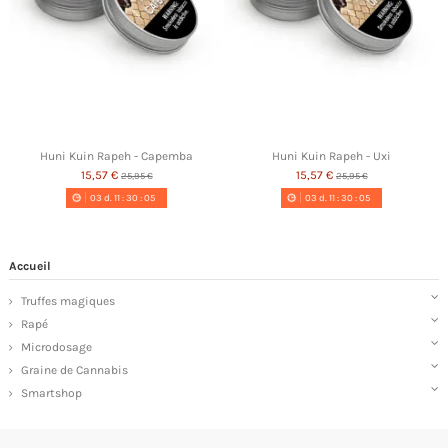
Huni Kuin Rapeh - Capemba
Huni Kuin Rapeh - Uxi
15,57 €
15,57 €
25,95 €
25,95 €
03
d.
11
:
30
:
05
03
d.
11
:
30
:
05
Accueil
Truffes magiques
Rapé
Microdosage
Graine de Cannabis
Smartshop