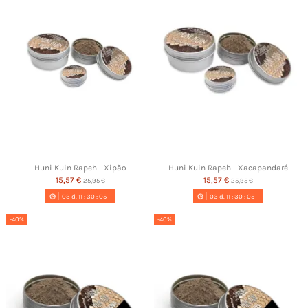
Huni Kuin Rapeh - Xipão
Huni Kuin Rapeh - Xacapandaré
15,57 €
15,57 €
25,95 €
25,95 €
03
d.
11
:
30
:
05
03
d.
11
:
30
:
05
-40%
-40%