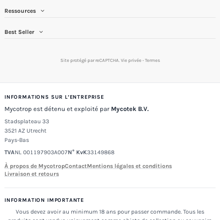
Ressources
Best Seller
Site protégé par reCAPTCHA.
Vie privée
-
Termes
INFORMATIONS SUR L’ENTREPRISE
Mycotrop est détenu et exploité par
Mycotek B.V.
Stadsplateau 33
3521 AZ Utrecht
Pays-Bas
TVA
NL 001197903A007
N° KvK
33149868
À propos de Mycotrop
Contact
Mentions légales et conditions
Livraison et retours
INFORMATION IMPORTANTE
Vous devez avoir au minimum 18 ans pour passer commande. Tous les