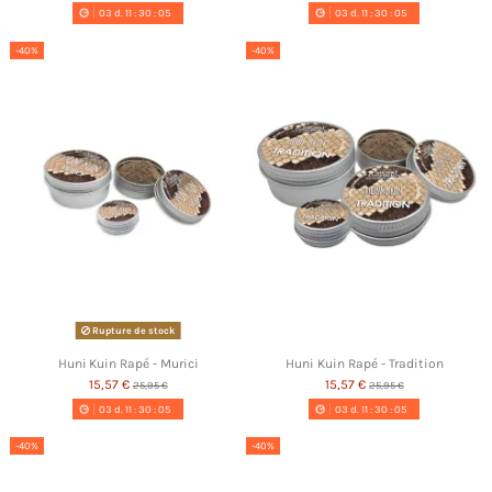
03
d.
11
:
30
:
05
03
d.
11
:
30
:
05
-40%
-40%
Rupture de stock
Huni Kuin Rapé - Murici
Huni Kuin Rapé - Tradition
15,57 €
15,57 €
25,95 €
25,95 €
03
d.
11
:
30
:
05
03
d.
11
:
30
:
05
-40%
-40%