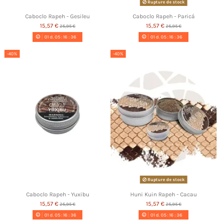
Rupture de stock
Caboclo Rapeh - Gesileu
Caboclo Rapeh - Paricá
15,57 €
15,57 €
25,95 €
25,95 €
01
d.
05
:
16
:
35
01
d.
05
:
16
:
35
-40%
-40%
Rupture de stock
Caboclo Rapeh - Yuxibu
Huni Kuin Rapeh - Cacau
15,57 €
15,57 €
25,95 €
25,95 €
01
d.
05
:
16
:
35
01
d.
05
:
16
:
35