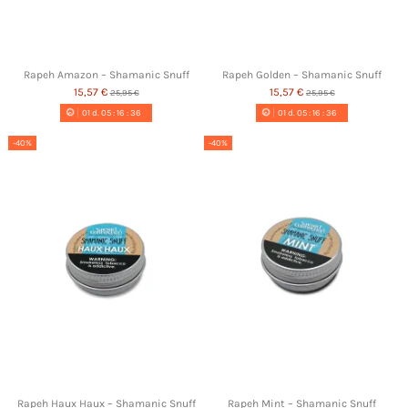
Rapeh Amazon – Shamanic Snuff
Rapeh Golden – Shamanic Snuff
15,57 €
15,57 €
25,95 €
25,95 €
01
d.
05
:
16
:
35
01
d.
05
:
16
:
35
-40%
-40%
Rapeh Haux Haux – Shamanic Snuff
Rapeh Mint – Shamanic Snuff