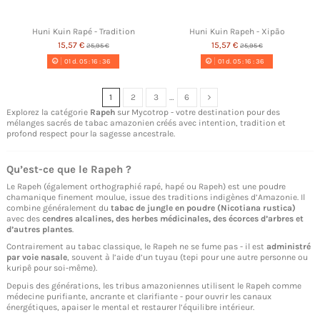
Huni Kuin Rapé - Tradition
Huni Kuin Rapeh - Xipão
15,57 €
15,57 €
25,95 €
25,95 €
01
d.
05
:
16
:
35
01
d.
05
:
16
:
35
1
2
3
…
6
Explorez la catégorie
Rapeh
sur Mycotrop - votre destination pour des
mélanges sacrés de tabac amazonien créés avec intention, tradition et
profond respect pour la sagesse ancestrale.
Qu’est-ce que le
Rapeh
?
Le Rapeh (également orthographié rapé, hapé ou Rapeh) est une poudre
chamanique finement moulue, issue des traditions indigènes d’Amazonie. Il
combine généralement du
tabac de jungle en poudre (Nicotiana rustica)
avec des
cendres alcalines, des herbes médicinales, des écorces d’arbres et
d’autres plantes
.
Contrairement au tabac classique, le Rapeh ne se fume pas - il est
administré
par voie nasale
, souvent à l’aide d’un tuyau (tepi pour une autre personne ou
kuripê pour soi-même).
Depuis des générations, les tribus amazoniennes utilisent le Rapeh comme
médecine purifiante, ancrante et clarifiante - pour ouvrir les canaux
énergétiques, apaiser le mental et restaurer l’équilibre intérieur.