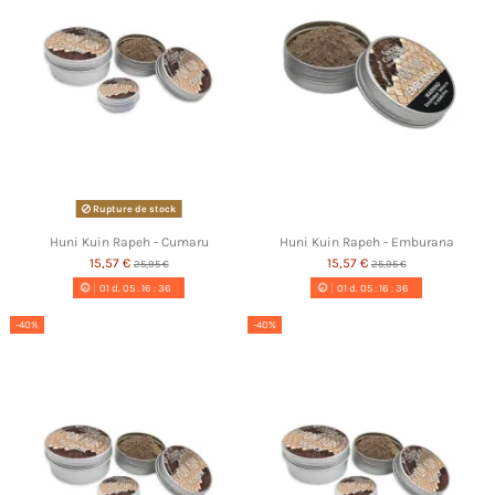
Rupture de stock
Huni Kuin Rapeh - Cumaru
Huni Kuin Rapeh - Emburana
15,57 €
15,57 €
25,95 €
25,95 €
01
d.
05
:
16
:
35
01
d.
05
:
16
:
35
-40%
-40%