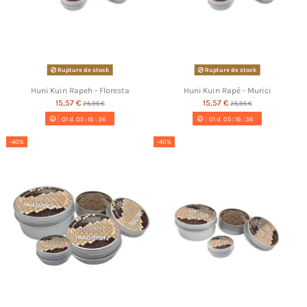
Rupture de stock
Rupture de stock
Huni Kuin Rapeh - Floresta
Huni Kuin Rapé - Murici
15,57 €
15,57 €
25,95 €
25,95 €
01
d.
05
:
16
:
35
01
d.
05
:
16
:
35
-40%
-40%