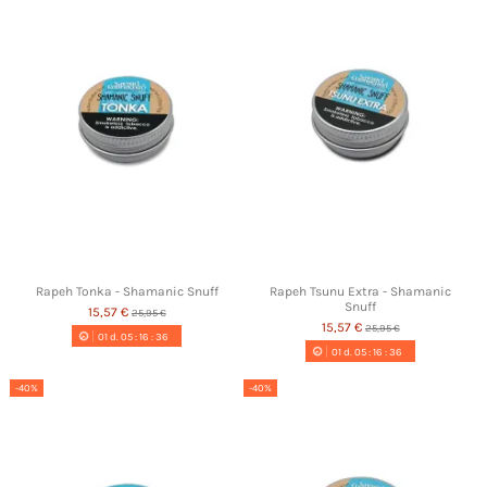
Rapeh Tonka - Shamanic Snuff
Rapeh Tsunu Extra - Shamanic
Snuff
15,57 €
25,95 €
15,57 €
25,95 €
01
d.
05
:
16
:
35
01
d.
05
:
16
:
35
-40%
-40%