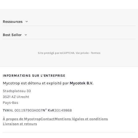
Ressources
Best Seller
Site protégé par reCAPTCHA.
Vie privée
-
Termes
INFORMATIONS SUR L’ENTREPRISE
Mycotrop est détenu et exploité par
Mycotek B.V.
Stadsplateau 33
3521 AZ Utrecht
Pays-Bas
TVA
NL 001197903A007
N° KvK
33149868
À propos de Mycotrop
Contact
Mentions légales et conditions
Livraison et retours