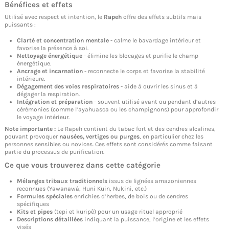
Bénéfices et effets
Utilisé avec respect et intention, le
Rapeh
offre des effets subtils mais
puissants :
Clarté et concentration mentale
- calme le bavardage intérieur et
favorise la présence à soi.
Nettoyage énergétique
- élimine les blocages et purifie le champ
énergétique.
Ancrage et incarnation
- reconnecte le corps et favorise la stabilité
intérieure.
Dégagement des voies respiratoires
- aide à ouvrir les sinus et à
dégager la respiration.
Intégration et préparation
- souvent utilisé avant ou pendant d’autres
cérémonies (comme l’ayahuasca ou les champignons) pour approfondir
le voyage intérieur.
Note importante :
Le Rapeh contient du tabac fort et des cendres alcalines,
pouvant provoquer
nausées, vertiges ou purges
, en particulier chez les
personnes sensibles ou novices. Ces effets sont considérés comme faisant
partie du processus de purification.
Ce que vous trouverez dans cette catégorie
Mélanges tribaux traditionnels
issus de lignées amazoniennes
reconnues (
Yawanawá
,
Huni Kuin
,
Nukini
, etc.)
Formules spéciales
enrichies d’herbes, de bois ou de cendres
spécifiques
Kits et pipes
(tepi et kuripê) pour un usage rituel approprié
Descriptions détaillées
indiquant la puissance, l’origine et les effets
visés