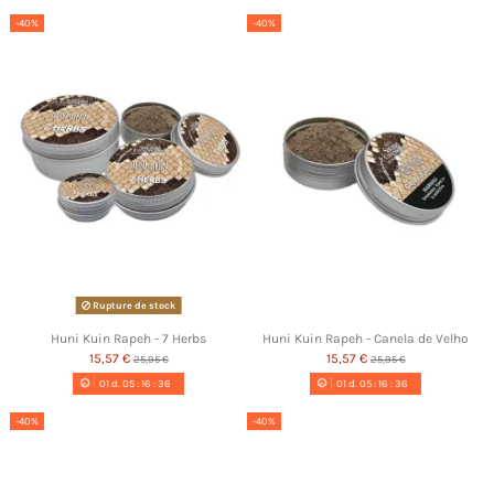
-40%
-40%
Rupture de stock
Huni Kuin Rapeh - 7 Herbs
Huni Kuin Rapeh - Canela de Velho
15,57 €
15,57 €
25,95 €
25,95 €
01
d.
05
:
16
:
35
01
d.
05
:
16
:
35
-40%
-40%