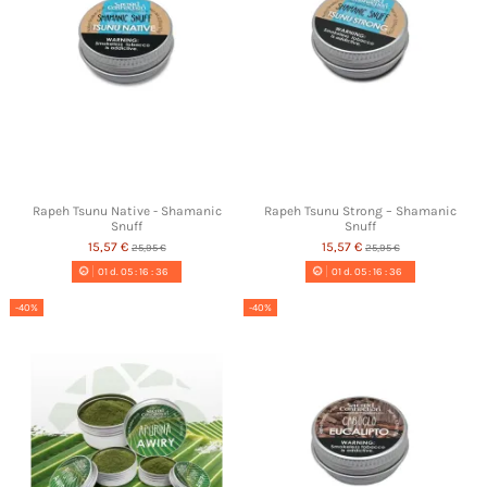
Rapeh Tsunu Native - Shamanic
Rapeh Tsunu Strong – Shamanic
Snuff
Snuff
15,57 €
15,57 €
25,95 €
25,95 €
01
d.
05
:
16
:
35
01
d.
05
:
16
:
35
-40%
-40%