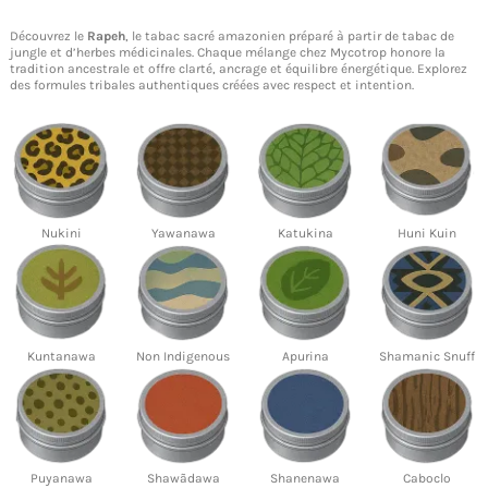
Découvrez le
Rapeh
, le tabac sacré amazonien préparé à partir de tabac de
jungle et d’herbes médicinales. Chaque mélange chez Mycotrop honore la
tradition ancestrale et offre clarté, ancrage et équilibre énergétique. Explorez
des formules tribales authentiques créées avec respect et intention.
Nukini
Yawanawa
Katukina
Huni Kuin
Kuntanawa
Non Indigenous
Apurina
Shamanic Snuff
Puyanawa
Shawãdawa
Shanenawa
Caboclo