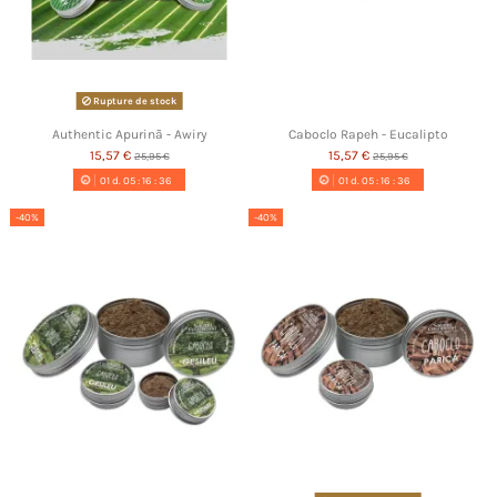
Rupture de stock
Authentic Apurinã - Awiry
Caboclo Rapeh - Eucalipto
15,57 €
15,57 €
25,95 €
25,95 €
01
d.
05
:
16
:
35
01
d.
05
:
16
:
35
-40%
-40%