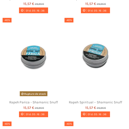
15,57 €
15,57 €
25,95 €
25,95 €
01
d.
05
:
16
:
35
01
d.
05
:
16
:
35
-40%
-40%
Rupture de stock
Rapeh Parica - Shamanic Snuff
Rapeh Spiritual – Shamanic Snuff
15,57 €
15,57 €
25,95 €
25,95 €
01
d.
05
:
16
:
35
01
d.
05
:
16
:
35
-40%
-40%