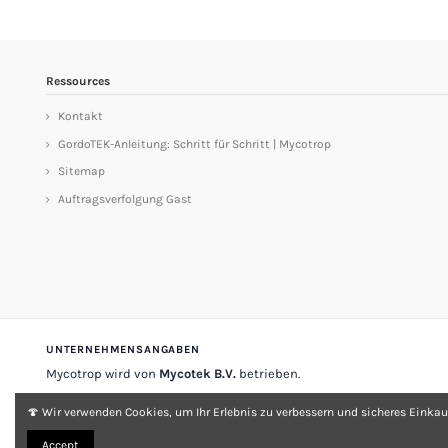
Ressources
Kontakt
GordoTEK-Anleitung: Schritt für Schritt | Mycotrop
Sitemap
Auftragsverfolgung Gast
UNTERNEHMENSANGABEN
Mycotrop wird von
Mycotek B.V.
betrieben.
Stadsplateau 33
3521 AZ Utrecht
Niederlande
🍄 Wir verwenden Cookies, um Ihr Erlebnis zu verbessern und sicheres Einkau
USt-IdNr.
NL 001197903A007
KvK-Nr.
33149868
Accept