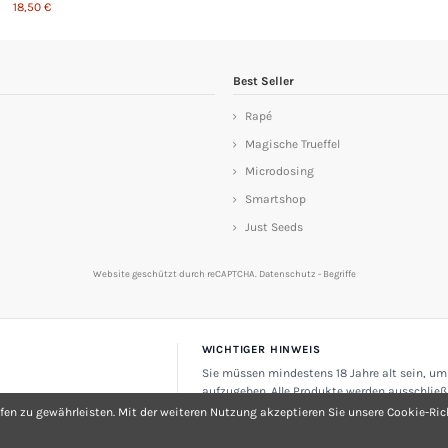
18,50 €
Best Seller
Rapé
Magische Trueffel
Microdosing
Smartshop
Just Seeds
Website geschützt durch reCAPTCHA.
Datenschutz
-
Begriffe
WICHTIGER HINWEIS
Sie müssen mindestens 18 Jahre alt sein, um
aufzugeben. Alle Produkte werden ausschließ
oder Souvenirartikel verkauft. Nicht zum Ver
fen zu gewährleisten. Mit der weiteren Nutzung akzeptieren Sie unsere Cookie-Rich