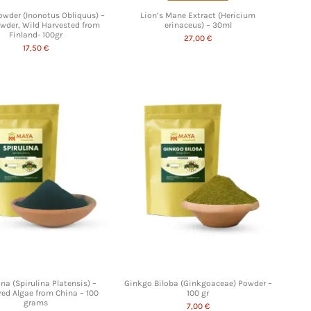
wder (Inonotus Obliquus) –
Lion’s Mane Extract (Hericium
wder, Wild Harvested from
erinaceus) – 30ml
Finland- 100gr
27,00 €
17,50 €
ina (Spirulina Platensis) –
Ginkgo Biloba (Ginkgoaceae) Powder –
ed Algae from China – 100
100 gr
grams
7,00 €