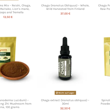
s Mix – Reishi, Chaga,
Chaga (Inonotus Obliquus) – Whole,
Chaga Po
 Maitake, Lion’s mane,
Wild Harvested from Finland
Raw Po
ceps and Tremella
37,00 €
13,50 €
Nicht auf Lager
Ganoderma Lucidum) –
Chaga extract (Inonotus obliquus) –
Spirul
ing Zhi Mushroom from
30ml
Powder
ina, 100 grams
32,50 €