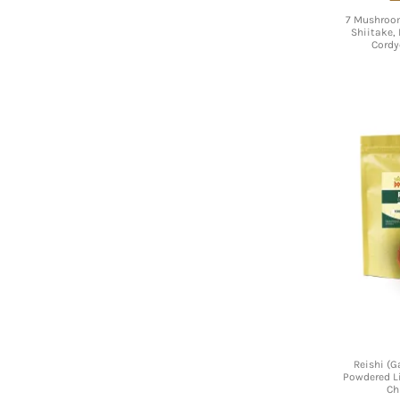
7 Mushroom
Shiitake,
Cordy
Reishi (
Powdered L
Ch