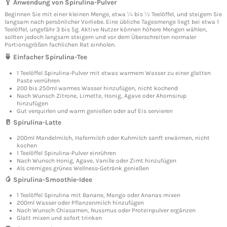
🥄 Anwendung von Spirulina-Pulver
Beginnen Sie mit einer kleinen Menge, etwa ¼ bis ½ Teelöffel, und steigern Sie
langsam nach persönlicher Vorliebe. Eine übliche Tagesmenge liegt bei etwa 1
Teelöffel, ungefähr 3 bis 5g. Aktive Nutzer können höhere Mengen wählen,
sollten jedoch langsam steigern und vor dem Überschreiten normaler
Portionsgrößen fachlichen Rat einholen.
🍵 Einfacher Spirulina-Tee
1 Teelöffel Spirulina-Pulver mit etwas warmem Wasser zu einer glatten
Paste verrühren
200 bis 250ml warmes Wasser hinzufügen, nicht kochend
Nach Wunsch Zitrone, Limette, Honig, Agave oder Ahornsirup
hinzufügen
Gut verquirlen und warm genießen oder auf Eis servieren
🥛 Spirulina-Latte
200ml Mandelmilch, Hafermilch oder Kuhmilch sanft erwärmen, nicht
kochen
1 Teelöffel Spirulina-Pulver einrühren
Nach Wunsch Honig, Agave, Vanille oder Zimt hinzufügen
Als cremiges grünes Wellness-Getränk genießen
🥭 Spirulina-Smoothie-Idee
1 Teelöffel Spirulina mit Banane, Mango oder Ananas mixen
200ml Wasser oder Pflanzenmilch hinzufügen
Nach Wunsch Chiasamen, Nussmus oder Proteinpulver ergänzen
Glatt mixen und sofort trinken