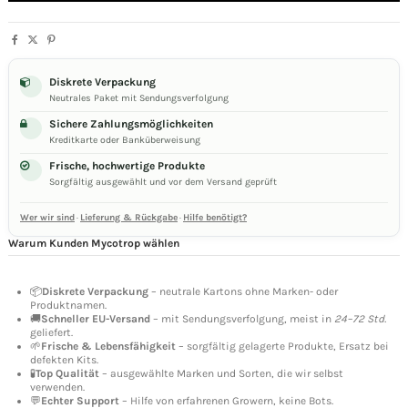
Diskrete Verpackung
Neutrales Paket mit Sendungsverfolgung
Sichere Zahlungsmöglichkeiten
Kreditkarte oder Banküberweisung
Frische, hochwertige Produkte
Sorgfältig ausgewählt und vor dem Versand geprüft
Wer wir sind
·
Lieferung & Rückgabe
·
Hilfe benötigt?
Warum Kunden Mycotrop wählen
📦
Diskrete Verpackung
– neutrale Kartons ohne Marken- oder
Produktnamen.
🚚
Schneller EU-Versand
– mit Sendungsverfolgung, meist in
24–72 Std.
geliefert.
🌱
Frische & Lebensfähigkeit
– sorgfältig gelagerte Produkte, Ersatz bei
defekten Kits.
🧪
Top Qualität
– ausgewählte Marken und Sorten, die wir selbst
verwenden.
💬
Echter Support
– Hilfe von erfahrenen Growern, keine Bots.