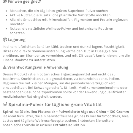
🌍 Für wen geeignet?
Menschen, die ein tägliches grünes Superfood-Pulver suchen
Aktive Nutzer, die zusätzliche pflanzliche Nährstoffe möchten
Alle, die Smoothies mit Mineralstoffen, Pigmenten und Protein ergänzen
möchten
Nutzer, die natürliche Wellness-Pulver und botanische Routinen
schätzen
📦 Lagerung
In einem luftdichten Behälter kühl, trocken und dunkel lagern. Feuchtigkeit,
Hitze und direkte Sonneneinstrahlung vermeiden. Gut in Flüssigkeiten
einrühren, um Klumpen zu vermeiden, und mit Zitrussaft kombinieren, um die
Eisenaufnahme zu unterstützen.
⚠️ Verantwortungsvolle Anwendung
Dieses Produkt ist ein botanisches Ergänzungsmittel und nicht dazu
bestimmt, Krankheiten zu diagnostizieren, zu behandeln oder zu heilen.
Beginnen Sie mit kleinen Mengen, um die persönliche Verträglichkeit
einzuschätzen. Bei Schwangerschaft, Stillzeit, Medikamenteneinnahme oder
bestehenden Gesundheitsproblemen sollte vor der Anwendung qualifizierter
medizinischer Rat eingeholt werden.
🛒 Spirulina-Pulver für tägliche grüne Vitalität
Spirulina (Spirulina Platensis) – Pulverisierte Alge aus China – 100 Gramm
ist ideal für Nutzer, die ein nährstoffreiches grünes Pulver für Smoothies, Tees,
Lattes und tägliche Wellness-Rezepte suchen. Entdecken Sie weitere
botanische Formeln in unserer
Extrakte
Kollektion.