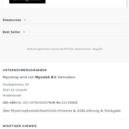
Ressources
Best Seller
Website geschützt durch reCAPTCHA.
Datenschutz
-
Begriffe
UNTERNEHMENSANGABEN
Mycotrop wird von
Mycotek B.V.
betrieben.
Stadsplateau 33
3521 AZ Utrecht
Niederlande
USt-IdNr.
NL 001197903A007
KvK-Nr.
33149868
Über Mycotrop
Kontakt
Rechtliche Hinweise & AGB
Lieferung & Rückgabe
WICHTIGER HINWEIS