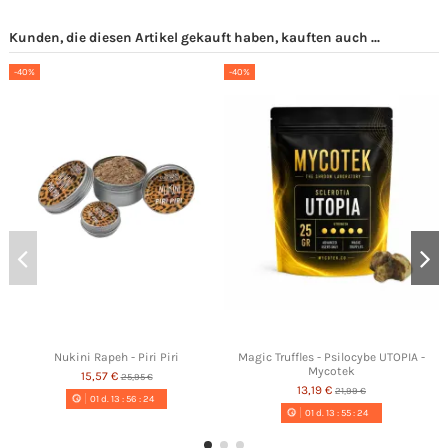
Kunden, die diesen Artikel gekauft haben, kauften auch ...
-40%
-40%
Nukini Rapeh - Piri Piri
Magic Truffles - Psilocybe UTOPIA -
Mycotek
15,57 €
25,95 €
13,19 €
21,99 €
01
d.
13
:
56
:
23
01
d.
13
:
55
:
23