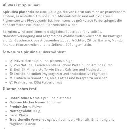
🌱 Was ist Spirulina?
Spirulina platensis
ist eine Blaualge, die von Natur aus reich an pflanzlichem
Protein, essentiellen Aminosäuren, Mineralstoffen und antioxidativen
Pigmenten wie Phycocyanin ist. Ihre intensive grün-blaue Farbe spiegelt die
Konzentration natürlicher Pflanzenstoffe wider.
Spirulina wird traditionell als tägliches Superfood für Vitalität,
Nährstoffversorgung und allgemeines Wohlbefinden verwendet. Ihr kräftiger
erdiger Geschmack passt besonders gut zu Früchten, Zitrus, Banane, Mango,
Ananas, Pflanzenmilch und natürlichen Süßungsmitteln.
✨ Warum Spirulina-Pulver wählen?
🌿 Pulverisierte Spirulina-platensis-Alge
💪 Von Natur aus reich an pflanzlichem Protein und Aminosäuren
🧬 Enthält Mineralstoffe wie Eisen, Calcium und Magnesium
🔵 Enthält natürlich Phycocyanin und antioxidative Pigmente
🥤 Einfach in Smoothies, Tees, Lattes und Rezepte zu mischen
📦 Praktisches 100g Pulverformat
🧪 Botanisches Profil
Botanischer Name:
Spirulina platensis
Gebräuchlicher Name:
Spirulina
Produktform:
Pulver
Nettogewicht:
100g
Land:
China
Traditionelle Verwendung:
Wohlbefinden, Vitalität, Ernährung und
tägliche Balance