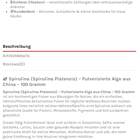
🔒
Sicherer Checkout
– verschlüsselte Zahlungen über vertrauenswürdige
Anbieter.
🎁
Kundenboni
– Aktionen, Gutscheine & kleine Geschenke für treue
Käufer.
Beschreibung
Artikeldetails
Reviews
(0)
🌿 Spirulina (Spirulina Platensis) – Pulverisierte Alge aus
China – 100 Gramm
Spirulina (Spirulina Platensis) – Pulverisierte Alge aus China – 100 Gramm
ist ein hochwertiges Pulver aus Blaualgen für Nutzer, die ein einfaches,
nährstoffreiches botanisches Pulver für tägliche Wellness-Routinen suchen.
Aufgrund ihres natürlich reichen Nährstoffprofils wird Spirulina weltweit als
pflanzliche Quelle für Protein, Mineralstoffe, Pigmente und Antioxidantien
geschätzt.
Dieses 100g Pulverformat lässt sich einfach in Smoothies, Säfte, warme
Getränke, Lattes, Saucen oder gesunde Rezepte mischen und ist eine
praktische Wahl für aktive Menschen, Wellness-Nutzer und alle, die mehr
grüne Ernährung in ihre Routine integrieren möchten.