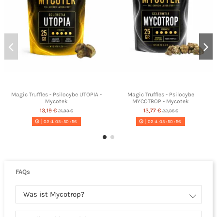
Magic Truffles - Psilocybe UTOPIA -
Magic Truffles - Psilocybe
Mycotek
MYCOTROP - Mycotek
13,19 €
13,77 €
21,99 €
22,95 €
02
d.
05
:
50
:
55
02
d.
05
:
50
:
55
FAQs
Was ist Mycotrop?