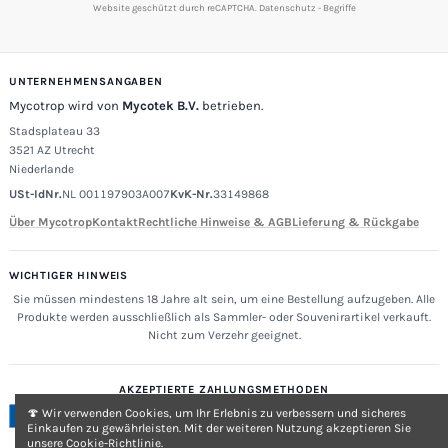
Website geschützt durch reCAPTCHA.
Datenschutz
-
Begriffe
UNTERNEHMENSANGABEN
Mycotrop wird von
Mycotek B.V.
betrieben.
Stadsplateau 33
3521 AZ Utrecht
Niederlande
USt-IdNr.
NL 001197903A007
KvK-Nr.
33149868
Über Mycotrop
Kontakt
Rechtliche Hinweise & AGB
Lieferung & Rückgabe
WICHTIGER HINWEIS
Sie müssen mindestens 18 Jahre alt sein, um eine Bestellung aufzugeben. Alle
Produkte werden ausschließlich als Sammler- oder Souvenirartikel verkauft.
Nicht zum Verzehr geeignet.
AKZEPTIERTE ZAHLUNGSMETHODEN
🍄 Wir verwenden Cookies, um Ihr Erlebnis zu verbessern und sicheres
Einkaufen zu gewährleisten. Mit der weiteren Nutzung akzeptieren Sie
unsere Cookie-Richtlinie.