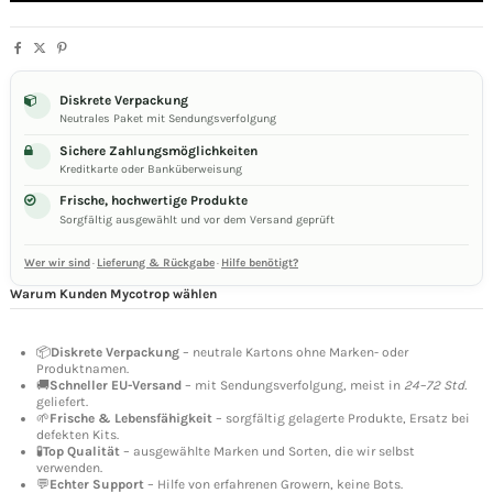
Diskrete Verpackung
Neutrales Paket mit Sendungsverfolgung
Sichere Zahlungsmöglichkeiten
Kreditkarte oder Banküberweisung
Frische, hochwertige Produkte
Sorgfältig ausgewählt und vor dem Versand geprüft
Wer wir sind
·
Lieferung & Rückgabe
·
Hilfe benötigt?
Warum Kunden Mycotrop wählen
📦
Diskrete Verpackung
– neutrale Kartons ohne Marken- oder
Produktnamen.
🚚
Schneller EU-Versand
– mit Sendungsverfolgung, meist in
24–72 Std.
geliefert.
🌱
Frische & Lebensfähigkeit
– sorgfältig gelagerte Produkte, Ersatz bei
defekten Kits.
🧪
Top Qualität
– ausgewählte Marken und Sorten, die wir selbst
verwenden.
💬
Echter Support
– Hilfe von erfahrenen Growern, keine Bots.