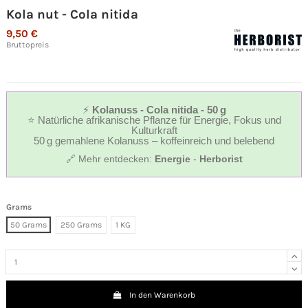
Kola nut - Cola nitida
9,50 €
Bruttopreis
⚡
Kolanuss - Cola nitida - 50 g
⭐ Natürliche afrikanische Pflanze für Energie, Fokus und
Kulturkraft
50 g gemahlene Kolanuss – koffeinreich und belebend
🔗 Mehr entdecken:
Energie
-
Herborist
Grams
50 Grams
250 Grams
1 KG
In den Warenkorb