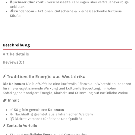
🔒
Sicherer Checkout
– verschlüsselte Zahlungen über vertrauenswürdige
Anbieter.
🎁
Kundenboni
– Aktionen, Gutscheine & kleine Geschenke für treue
Käufer.
Beschreibung
Artikeldetails
Reviews
(0)
⚡ Traditionelle Energie aus Westafrika
Die Kolanuss
(
Cola nitida
) ist eine kraftvolle Pflanze aus Westafrika, bekannt
für ihre energetisierende Wirkung und kulturelle Bedeutung. Ihr hoher
Koffeingehalt steigert Energie, Klarheit und Stimmung auf natürliche Weise.
🌿 Inhalt
✅ 50 g fein gemahlene
Kolanuss
🌱 Nachhaltig geerntet aus afrikanischen Wäldern
📦 Diskret verpackt für Frische und Qualität
⚡ Zentrale Vorteile
Steigert
natürliche Energie
und Konzentration