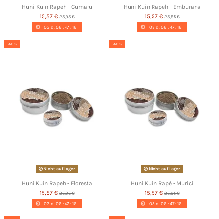
Huni Kuin Rapeh - Cumaru
Huni Kuin Rapeh - Emburana
15,57 €
15,57 €
25,95 €
25,95 €
03
d.
06
:
47
:
16
03
d.
06
:
47
:
16
-40%
-40%
Nicht auf Lager
Nicht auf Lager
Huni Kuin Rapeh - Floresta
Huni Kuin Rapé - Murici
15,57 €
15,57 €
25,95 €
25,95 €
03
d.
06
:
47
:
16
03
d.
06
:
47
:
16