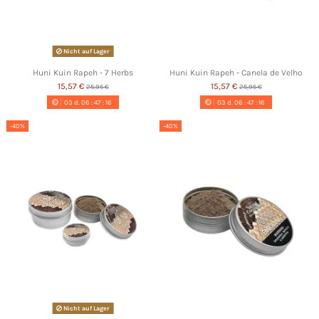
Nicht auf Lager
Huni Kuin Rapeh - 7 Herbs
Huni Kuin Rapeh - Canela de Velho
15,57 €
15,57 €
25,95 €
25,95 €
03
d.
06
:
47
:
16
03
d.
06
:
47
:
16
-40%
-40%
Nicht auf Lager