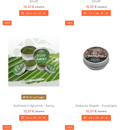
Snuff
Snuff
15,57 €
15,57 €
25,95 €
25,95 €
03
d.
06
:
47
:
16
03
d.
06
:
47
:
16
-40%
-40%
Nicht auf Lager
Authentic Apurinã - Awiry
Caboclo Rapeh - Eucalipto
15,57 €
15,57 €
25,95 €
25,95 €
03
d.
06
:
47
:
16
03
d.
06
:
47
:
16
-40%
-40%