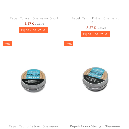
Rapeh Tonka - Shamanic Snuff
Rapeh Tsunu Extra - Shamanic
Snuff
15,57 €
25,95 €
15,57 €
25,95 €
03
d.
06
:
47
:
16
03
d.
06
:
47
:
16
-40%
-40%
Rapeh Tsunu Native - Shamanic
Rapeh Tsunu Strong – Shamanic