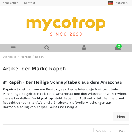
Deutsch
Neue Artikel
Kontakt
0
Startseite
Marken
Rapeh
Artikel der Marke Rapeh
🌿 Rapéh - Der Heilige Schnupftabak aus dem Amazonas
Rapéh
ist mehr als nur ein Produkt, es ist eine lebendige Tradition. Jede
Mischung spiegelt den Geist des Amazonas und das Wissen der Völker wider,
die sie herstellen. Bei
Mycotrop
steht Rapéh für Authentizität, Reinheit und
Respekt vor der alten Weisheit. Entdecke kraftvolle Mischungen zur
Harmonisierung von Körper, Geist und Energie.
More
Wählen
24