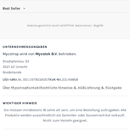
Best Seller
Website geschützt durch reCAPTCHA.
Datenschutz
-
Begriffe
UNTERNEHMENSANGABEN
Mycotrop wird von
Mycotek B.V.
betrieben.
Stadsplateau 33
3521 AZ Utrecht
Niederlande
USt-IdNr.
NL 001197903A007
KvK-Nr.
33149868
Über Mycotrop
Kontakt
Rechtliche Hinweise & AGB
Lieferung & Rückgabe
WICHTIGER HINWEIS
Sie müssen mindestens 18 Jahre alt sein, um eine Bestellung aufzugeben. Alle
Produkte werden ausschließlich als Sammler- oder Souvenirartikel verkauft.
Nicht zum Verzehr geeignet.