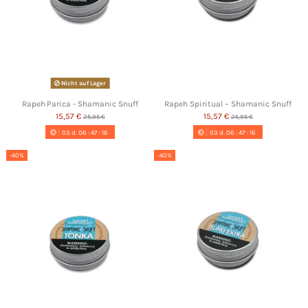
Nicht auf Lager
Rapeh Parica - Shamanic Snuff
Rapeh Spiritual – Shamanic Snuff
15,57 €
15,57 €
25,95 €
25,95 €
03
d.
06
:
47
:
16
03
d.
06
:
47
:
16
-40%
-40%