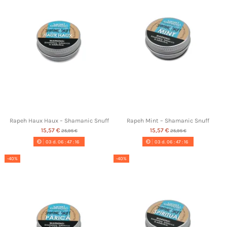
Rapeh Haux Haux – Shamanic Snuff
Rapeh Mint – Shamanic Snuff
15,57 €
15,57 €
25,95 €
25,95 €
03
d.
06
:
47
:
16
03
d.
06
:
47
:
16
-40%
-40%