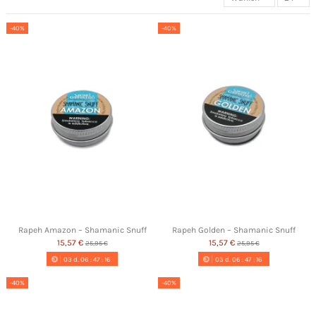
-40%
-40%
Rapeh Amazon – Shamanic Snuff
Rapeh Golden – Shamanic Snuff
15,57 €
15,57 €
25,95 €
25,95 €
03
d.
06
:
47
:
16
03
d.
06
:
47
:
16
-40%
-40%