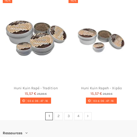
-40%
-40%
Huni Kuin Rapé - Tradition
Huni Kuin Rapeh - Xipão
15,57 €
15,57 €
25,95 €
25,95 €
03
d.
06
:
47
:
16
03
d.
06
:
47
:
16
1
2
3
4
Ressources