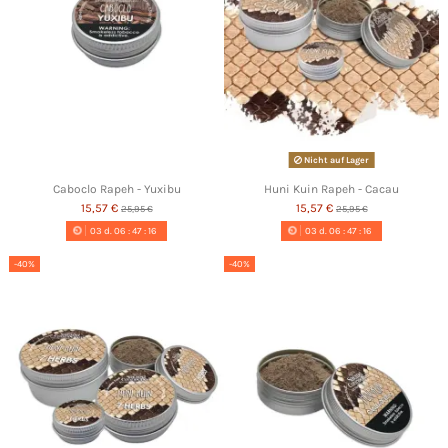
Nicht auf Lager
Caboclo Rapeh - Yuxibu
Huni Kuin Rapeh - Cacau
15,57 €
15,57 €
25,95 €
25,95 €
03
d.
06
:
47
:
16
03
d.
06
:
47
:
16
-40%
-40%