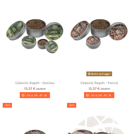
Nicht auf Lager
Caboclo Rapeh - Gesileu
Caboclo Rapeh - Paricá
15,57 €
15,57 €
25,95 €
25,95 €
03
d.
06
:
47
:
16
03
d.
06
:
47
:
16
-40%
-40%