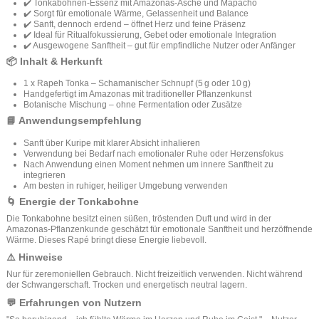
✔️ Tonkabohnen‑Essenz mit Amazonas‑Asche und Mapacho
✔️ Sorgt für emotionale Wärme, Gelassenheit und Balance
✔️ Sanft, dennoch erdend – öffnet Herz und feine Präsenz
✔️ Ideal für Ritualfokussierung, Gebet oder emotionale Integration
✔️ Ausgewogene Sanftheit – gut für empfindliche Nutzer oder Anfänger
📦 Inhalt & Herkunft
1 x Rapeh Tonka – Schamanischer Schnupf (5 g oder 10 g)
Handgefertigt im Amazonas mit traditioneller Pflanzenkunst
Botanische Mischung – ohne Fermentation oder Zusätze
📘 Anwendungsempfehlung
Sanft über Kuripe mit klarer Absicht inhalieren
Verwendung bei Bedarf nach emotionaler Ruhe oder Herzensfokus
Nach Anwendung einen Moment nehmen um innere Sanftheit zu
integrieren
Am besten in ruhiger, heiliger Umgebung verwenden
🌀 Energie der Tonkabohne
Die Tonkabohne besitzt einen süßen, tröstenden Duft und wird in der
Amazonas‑Pflanzenkunde geschätzt für emotionale Sanftheit und herzöffnende
Wärme. Dieses Rapé bringt diese Energie liebevoll.
⚠️ Hinweise
Nur für zeremoniellen Gebrauch. Nicht freizeitlich verwenden. Nicht während
der Schwangerschaft. Trocken und energetisch neutral lagern.
💬 Erfahrungen von Nutzern