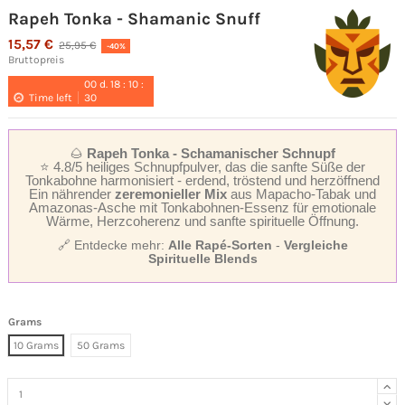
Rapeh Tonka - Shamanic Snuff
15,57 €
25,95 €
-40%
Bruttopreis
00
d.
18
:
10
:
Time left
30
🌰
Rapeh Tonka - Schamanischer Schnupf
⭐ 4.8/5 heiliges Schnupfpulver, das die sanfte Süße der
Tonkabohne harmonisiert - erdend, tröstend und herzöffnend
Ein nährender
zeremonieller Mix
aus Mapacho‑Tabak und
Amazonas‑Asche mit Tonkabohnen‑Essenz für emotionale
Wärme, Herzcoherenz und sanfte spirituelle Öffnung.
🔗 Entdecke mehr:
Alle Rapé‑Sorten
-
Vergleiche
Spirituelle Blends
Grams
10 Grams
50 Grams