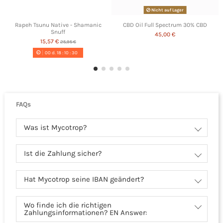
Nicht auf Lager
Rapeh Tsunu Native - Shamanic
CBD Oil Full Spectrum 30% CBD
Snuff
45,00 €
15,57 €
25,95 €
00
d.
18
:
10
:
30
FAQs
Was ist Mycotrop?
Ist die Zahlung sicher?
Hat Mycotrop seine IBAN geändert?
Wo finde ich die richtigen
Zahlungsinformationen? EN Answer: