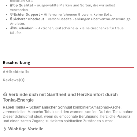
defekten Kits.
🧪
Top Qualität
– ausgewählte Marken und Sorten, die wir selbst
verwenden.
💬
Echter Support
– Hilfe von erfahrenen Growern, keine Bots.
🔒
Sicherer Checkout
– verschlüsselte Zahlungen über vertrauenswürdige
Anbieter.
🎁
Kundenboni
– Aktionen, Gutscheine & kleine Geschenke für treue
Käufer.
Beschreibung
Artikeldetails
Reviews
(0)
🌰 Verbinde dich mit Sanftheit und Herzkomfort durch
Tonka‑Energie
Rapeh Tonka – Schamanischer Schnupf
kombiniert Amazonas‑Asche,
zeremoniellen Mapacho‑Tabak und den warmen, sanften Duft der Tonkabohne.
Dieser Schnupf ist ideal, wenn du emotionale Beruhigung, herzliche Präsenz
und einen zarten Zugang zu tieferen spirituellen Zuständen suchst.
💧 Wichtige Vorteile