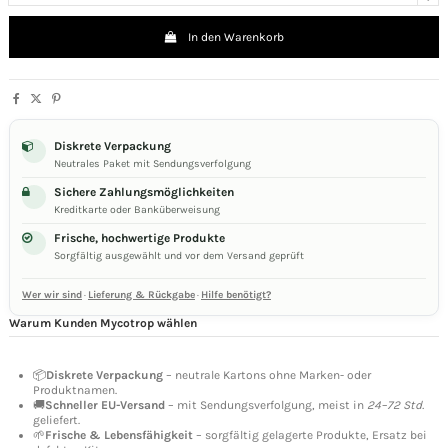
In den Warenkorb
Diskrete Verpackung
Neutrales Paket mit Sendungsverfolgung
Sichere Zahlungsmöglichkeiten
Kreditkarte oder Banküberweisung
Frische, hochwertige Produkte
Sorgfältig ausgewählt und vor dem Versand geprüft
Wer wir sind
·
Lieferung & Rückgabe
·
Hilfe benötigt?
Warum Kunden Mycotrop wählen
📦
Diskrete Verpackung
– neutrale Kartons ohne Marken- oder
Produktnamen.
🚚
Schneller EU-Versand
– mit Sendungsverfolgung, meist in
24–72 Std.
geliefert.
🌱
Frische & Lebensfähigkeit
– sorgfältig gelagerte Produkte, Ersatz bei