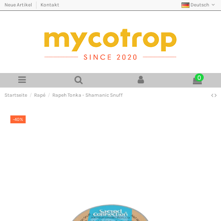
Deutsch
Neue Artikel
Kontakt
0
Startseite
Rapé
Rapeh Tonka - Shamanic Snuff
-40%