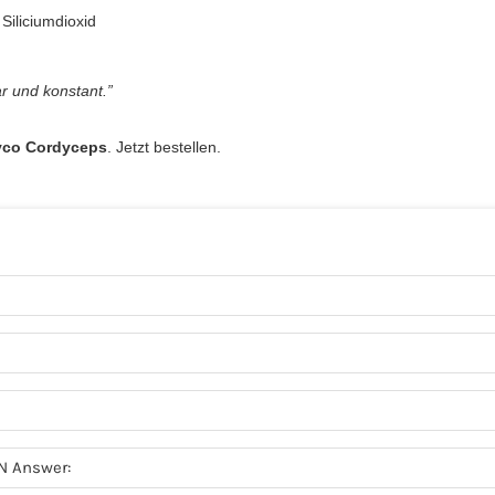
Siliciumdioxid
r und konstant.”
co Cordyceps
. Jetzt bestellen.
N Answer: