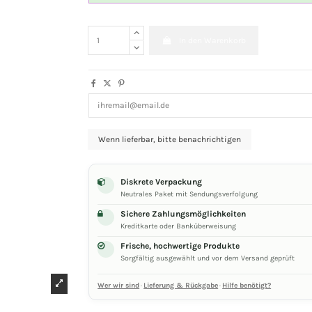
In den Warenkorb
Diskrete Verpackung
Neutrales Paket mit Sendungsverfolgung
Sichere Zahlungsmöglichkeiten
Kreditkarte oder Banküberweisung
Frische, hochwertige Produkte
Sorgfältig ausgewählt und vor dem Versand geprüft
Wer wir sind
·
Lieferung & Rückgabe
·
Hilfe benötigt?