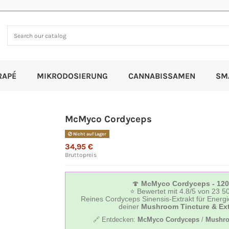
RAPÉ
MIKRODOSIERUNG
CANNABISSAMEN
SM
McMyco Cordyceps
Nicht auf Lager
34,95 €
Bruttopreis
🍄
McMyco Cordyceps - 120
⭐ Bewertet mit 4.8/5 von 23 5
Reines Cordyceps Sinensis-Extrakt für Energi
deiner
Mushroom Tincture & Ext
🔗 Entdecken:
McMyco Cordyceps
/
Mushro