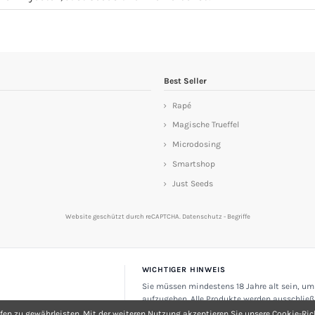
Best Seller
Rapé
Magische Trueffel
Microdosing
Smartshop
Just Seeds
Website geschützt durch reCAPTCHA.
Datenschutz
-
Begriffe
WICHTIGER HINWEIS
Sie müssen mindestens 18 Jahre alt sein, um
aufzugeben. Alle Produkte werden ausschließ
oder Souvenirartikel verkauft. Nicht zum Ver
fen zu gewährleisten. Mit der weiteren Nutzung akzeptieren Sie unsere Cookie-Rich