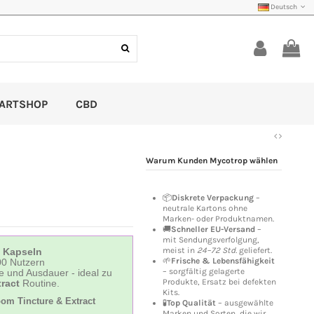
Deutsch
ARTSHOP
CBD
Warum Kunden Mycotrop wählen
📦
Diskrete Verpackung
–
neutrale Kartons ohne
Marken- oder Produktnamen.
🚚
Schneller EU-Versand
–
mit Sendungsverfolgung,
meist in
24–72 Std.
geliefert.
 Kapseln
🌱
Frische & Lebensfähigkeit
00 Nutzern
– sorgfältig gelagerte
e und Ausdauer - ideal zu
Produkte, Ersatz bei defekten
ract
Routine.
Kits.
om Tincture & Extract
🧪
Top Qualität
– ausgewählte
Marken und Sorten, die wir