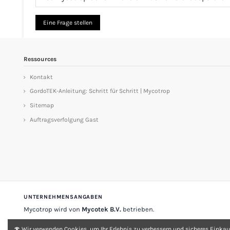
Eine Frage stellen
Ressources
Kontakt
GordoTEK-Anleitung: Schritt für Schritt | Mycotrop
Sitemap
Auftragsverfolgung Gast
UNTERNEHMENSANGABEN
Mycotrop wird von
Mycotek B.V.
betrieben.
Stadsplateau 33
3521 AZ Utrecht
Niederlande
🍄 Wir verwenden Cookies, um Ihr Erlebnis zu verbessern und sicheres Einkau