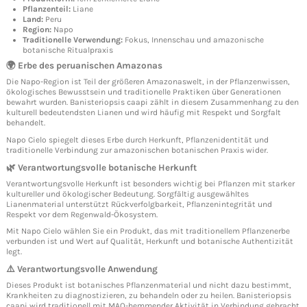
Pflanzenteil:
Liane
Land:
Peru
Region:
Napo
Traditionelle Verwendung:
Fokus, Innenschau und amazonische
botanische Ritualpraxis
🌍 Erbe des peruanischen Amazonas
Die Napo-Region ist Teil der größeren Amazonaswelt, in der Pflanzenwissen,
ökologisches Bewusstsein und traditionelle Praktiken über Generationen
bewahrt wurden. Banisteriopsis caapi zählt in diesem Zusammenhang zu den
kulturell bedeutendsten Lianen und wird häufig mit Respekt und Sorgfalt
behandelt.
Napo Cielo spiegelt dieses Erbe durch Herkunft, Pflanzenidentität und
traditionelle Verbindung zur amazonischen botanischen Praxis wider.
🌿 Verantwortungsvolle botanische Herkunft
Verantwortungsvolle Herkunft ist besonders wichtig bei Pflanzen mit starker
kultureller und ökologischer Bedeutung. Sorgfältig ausgewähltes
Lianenmaterial unterstützt Rückverfolgbarkeit, Pflanzenintegrität und
Respekt vor dem Regenwald-Ökosystem.
Mit Napo Cielo wählen Sie ein Produkt, das mit traditionellem Pflanzenerbe
verbunden ist und Wert auf Qualität, Herkunft und botanische Authentizität
legt.
⚠️ Verantwortungsvolle Anwendung
Dieses Produkt ist botanisches Pflanzenmaterial und nicht dazu bestimmt,
Krankheiten zu diagnostizieren, zu behandeln oder zu heilen. Banisteriopsis
caapi wird traditionell mit MAO-hemmender Aktivität in Verbindung gebracht