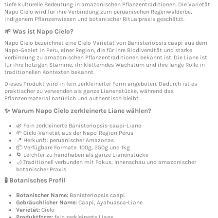
tiefe kulturelle Bedeutung in amazonischen Pflanzentraditionen. Die Varietät
Napo Cielo wird für ihre Verbindung zum peruanischen Regenwalderbe,
indigenem Pflanzenwissen und botanischer Ritualpraxis geschätzt.
🌱 Was ist Napo Cielo?
Napo Cielo bezeichnet eine Cielo-Varietät von Banisteriopsis caapi aus dem
Napo-Gebiet in Peru, einer Region, die für ihre Biodiversität und starke
Verbindung zu amazonischen Pflanzentraditionen bekannt ist. Die Liane ist
für ihre holzigen Stämme, ihr kletterndes Wachstum und ihre lange Rolle in
traditionellen Kontexten bekannt.
Dieses Produkt wird in fein zerkleinerter Form angeboten. Dadurch ist es
praktischer zu verwenden als ganze Lianenstücke, während das
Pflanzenmaterial natürlich und authentisch bleibt.
✨ Warum Napo Cielo zerkleinerte Liane wählen?
🌿 Fein zerkleinerte Banisteriopsis-caapi-Liane
🌱 Cielo-Varietät aus der Napo-Region Perus
📍 Herkunft: peruanischer Amazonas
📦 Verfügbare Formate: 100g, 250g und 1kg
🌀 Leichter zu handhaben als ganze Lianenstücke
🌙 Traditionell verbunden mit Fokus, Innenschau und amazonischer
botanischer Praxis
🧪 Botanisches Profil
Botanischer Name:
Banisteriopsis caapi
Gebräuchlicher Name:
Caapi, Ayahuasca-Liane
Varietät:
Cielo
Produktform:
fein zerkleinerte Liane