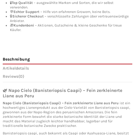
🧪
Top Qualität
– ausgewählte Marken und Sorten, die wir selbst
verwenden.
💬
Echter Support
– Hilfe von erfahrenen Growern, keine Bots.
🔒
Sicherer Checkout
– verschlüsselte Zahlungen über vertrauenswürdige
Anbieter.
🎁
Kundenboni
– Aktionen, Gutscheine & kleine Geschenke für treue
Käufer.
Beschreibung
Artikeldetails
Reviews
(0)
🌿 Napo Cielo (Banisteriopsis Caapi) – Fein zerkleinerte
Liane aus Peru
Napo Cielo (Banisteriopsis Caapi) – Fein zerkleinerte Liane aus Peru
ist ein
hochwertiges Lianenprodukt aus der Cielo-Varietät von Banisteriopsis caapi,
gewonnen aus der Napo-Region des peruanischen Amazonas. Die fein
zerkleinerte Form bewahrt die starke botanische Identität der Liane und
macht das Material zugleich leichter handhabbar, lagerbar und für
traditionelle botanische Zwecke praktischer.
Banisteriopsis caapi, auch bekannt als Caapi oder Ayahuasca-Liane, besitzt