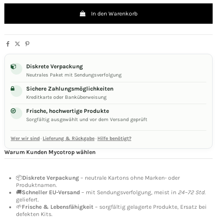
In den Warenkorb
Diskrete Verpackung
Neutrales Paket mit Sendungsverfolgung
Sichere Zahlungsmöglichkeiten
Kreditkarte oder Banküberweisung
Frische, hochwertige Produkte
Sorgfältig ausgewählt und vor dem Versand geprüft
Wer wir sind
·
Lieferung & Rückgabe
·
Hilfe benötigt?
Warum Kunden Mycotrop wählen
📦
Diskrete Verpackung
– neutrale Kartons ohne Marken- oder
Produktnamen.
🚚
Schneller EU-Versand
– mit Sendungsverfolgung, meist in
24–72 Std.
geliefert.
🌱
Frische & Lebensfähigkeit
– sorgfältig gelagerte Produkte, Ersatz bei
defekten Kits.