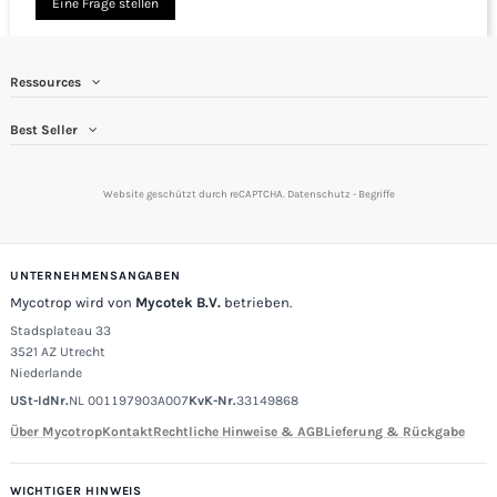
Eine Frage stellen
Ressources
Best Seller
Website geschützt durch reCAPTCHA.
Datenschutz
-
Begriffe
UNTERNEHMENSANGABEN
Mycotrop wird von
Mycotek B.V.
betrieben.
Stadsplateau 33
3521 AZ Utrecht
Niederlande
USt-IdNr.
NL 001197903A007
KvK-Nr.
33149868
Über Mycotrop
Kontakt
Rechtliche Hinweise & AGB
Lieferung & Rückgabe
WICHTIGER HINWEIS