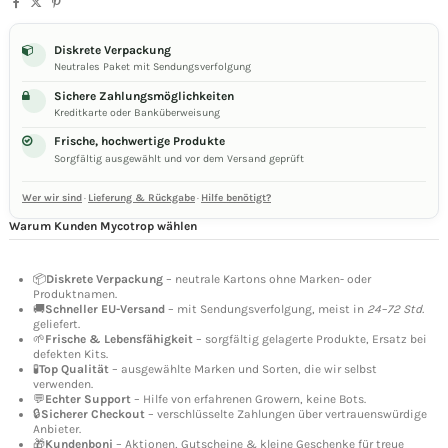
Diskrete Verpackung
Neutrales Paket mit Sendungsverfolgung
Sichere Zahlungsmöglichkeiten
Kreditkarte oder Banküberweisung
Frische, hochwertige Produkte
Sorgfältig ausgewählt und vor dem Versand geprüft
Wer wir sind
·
Lieferung & Rückgabe
·
Hilfe benötigt?
Warum Kunden Mycotrop wählen
📦
Diskrete Verpackung
– neutrale Kartons ohne Marken- oder
Produktnamen.
🚚
Schneller EU-Versand
– mit Sendungsverfolgung, meist in
24–72 Std.
geliefert.
🌱
Frische & Lebensfähigkeit
– sorgfältig gelagerte Produkte, Ersatz bei
defekten Kits.
🧪
Top Qualität
– ausgewählte Marken und Sorten, die wir selbst
verwenden.
💬
Echter Support
– Hilfe von erfahrenen Growern, keine Bots.
🔒
Sicherer Checkout
– verschlüsselte Zahlungen über vertrauenswürdige
Anbieter.
🎁
Kundenboni
– Aktionen, Gutscheine & kleine Geschenke für treue