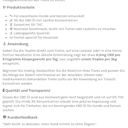
✨ Produktvorteile
🐾 Für erwachsene Hunde und Katzen entwickelt
🌿 3% Bio CBD Öl mit sanfter Konzentration
🧬 Garantiert 0% THC
🥣 Neutraler Geschmack, leicht mit Futter oder Leckerlis zu mischen
🔬 Laborgeprüfte Qualität
📜 Formel speziell für Haustiere
💧 Anwendung
Geben Sie die Tropfen direkt zum Futter, auf eine Leckerei oder in eine kleine
Portion Nassfutter. Eine übliche Orientierung liegt bei etwa
0,5mg CBD pro
Kilogramm Körpergewicht pro Tag
, was ungefähr
einem Tropfen pro 3kg
entspricht.
Beginnen Sie niedrig, beobachten Sie die Reaktion Ihres Tieres und passen Sie
die Menge bei Bedarf schrittweise an. Bei sensiblen, älteren oder
medikamentös behandelten Tieren sollte vor der Anwendung ein Tierarzt
konsultiert werden.
🧪 Qualität und Transparenz
Dieses Bio CBD Öl wird aus hochwertigem Hanf hergestellt und ist auf 0% THC
geprüft. Die milde 3% Konzentration erlaubt eine präzise Anpassung und
eignet sich für Tierhalter, die ein beruhigendes CBD Öl für Hunde und Katzen
suchen.
💬 Kundenfeedback
“Sehr leicht zu dosieren, mein Hund nimmt es ohne Zögern.”