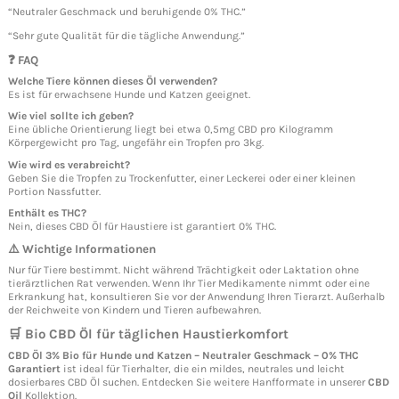
“Neutraler Geschmack und beruhigende 0% THC.”
“Sehr gute Qualität für die tägliche Anwendung.”
❓ FAQ
Welche Tiere können dieses Öl verwenden?
Es ist für erwachsene Hunde und Katzen geeignet.
Wie viel sollte ich geben?
Eine übliche Orientierung liegt bei etwa 0,5mg CBD pro Kilogramm
Körpergewicht pro Tag, ungefähr ein Tropfen pro 3kg.
Wie wird es verabreicht?
Geben Sie die Tropfen zu Trockenfutter, einer Leckerei oder einer kleinen
Portion Nassfutter.
Enthält es THC?
Nein, dieses CBD Öl für Haustiere ist garantiert 0% THC.
⚠️ Wichtige Informationen
Nur für Tiere bestimmt. Nicht während Trächtigkeit oder Laktation ohne
tierärztlichen Rat verwenden. Wenn Ihr Tier Medikamente nimmt oder eine
Erkrankung hat, konsultieren Sie vor der Anwendung Ihren Tierarzt. Außerhalb
der Reichweite von Kindern und Tieren aufbewahren.
🛒 Bio CBD Öl für täglichen Haustierkomfort
CBD Öl 3% Bio für Hunde und Katzen – Neutraler Geschmack – 0% THC
Garantiert
ist ideal für Tierhalter, die ein mildes, neutrales und leicht
dosierbares CBD Öl suchen. Entdecken Sie weitere Hanfformate in unserer
CBD
Oil
Kollektion.