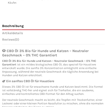
Käufer.
Beschreibung
Artikeldetails
Reviews
(0)
🐶 CBD Öl 3% Bio für Hunde und Katzen – Neutraler
Geschmack – 0% THC Garantiert
CBD Öl 3% Bio für Hunde und Katzen – Neutraler Geschmack – 0% THC
Garantiert
ist ein mildes biologisches CBD Öl, das speziell für Haustiere
entwickelt wurde. Die sanfte 3% Konzentration ermöglicht eine einfache
Anpassung, während der neutrale Geschmack die tägliche Anwendung bei
Hunden und Katzen erleichtert.
🌿 Ein sanftes CBD Öl für Haustiere
Dieses 3% CBD Öl ist für erwachsene Hunde und Katzen bestimmt. Die Formel
ist vollständig THC-frei und eignet sich für Tierhalter, die ein sauberes,
einfaches und kontrolliertes CBD-Format für den Alltag suchen.
Der neutrale Geschmack macht es leicht, die Tropfen mit Trockenfutter, einer
Leckerei oder einer kleinen Portion Nassfutter zu mischen, ohne die normalen
Fressgewohnheiten des Tieres zu stören.