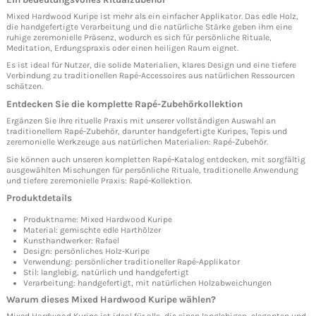
Mixed Hardwood Kuripe ist mehr als ein einfacher Applikator. Das edle Holz,
die handgefertigte Verarbeitung und die natürliche Stärke geben ihm eine
ruhige zeremonielle Präsenz, wodurch es sich für persönliche Rituale,
Meditation, Erdungspraxis oder einen heiligen Raum eignet.
Es ist ideal für Nutzer, die solide Materialien, klares Design und eine tiefere
Verbindung zu traditionellen Rapé-Accessoires aus natürlichen Ressourcen
schätzen.
Entdecken Sie die komplette Rapé-Zubehörkollektion
Ergänzen Sie Ihre rituelle Praxis mit unserer vollständigen Auswahl an
traditionellem Rapé-Zubehör, darunter handgefertigte Kuripes, Tepis und
zeremonielle Werkzeuge aus natürlichen Materialien:
Rapé-Zubehör
.
Sie können auch unseren kompletten Rapé-Katalog entdecken, mit sorgfältig
ausgewählten Mischungen für persönliche Rituale, traditionelle Anwendung
und tiefere zeremonielle Praxis:
Rapé-Kollektion
.
Produktdetails
Produktname: Mixed Hardwood Kuripe
Material: gemischte edle Harthölzer
Kunsthandwerker: Rafael
Design: persönliches Holz-Kuripe
Verwendung: persönlicher traditioneller Rapé-Applikator
Stil: langlebig, natürlich und handgefertigt
Verarbeitung: handgefertigt, mit natürlichen Holzabweichungen
Warum dieses Mixed Hardwood Kuripe wählen?
Mixed Hardwood Kuripe ist ideal für alle, die einen langlebigen, eleganten und