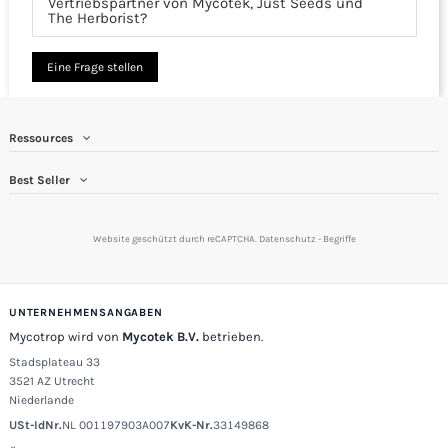
Vertriebspartner von Mycotek, Just Seeds und
The Herborist?
Eine Frage stellen
Ressources
Best Seller
Website geschützt durch reCAPTCHA.
Datenschutz
-
Begriffe
UNTERNEHMENSANGABEN
Mycotrop wird von
Mycotek B.V.
betrieben.
Stadsplateau 33
3521 AZ Utrecht
Niederlande
USt-IdNr.
NL 001197903A007
KvK-Nr.
33149868