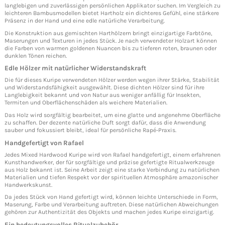
langlebigen und zuverlässigen persönlichen Applikator suchen. Im Vergleich zu
leichteren Bambusmodellen bietet Hartholz ein dichteres Gefühl, eine stärkere
Präsenz in der Hand und eine edle natürliche Verarbeitung.
Die Konstruktion aus gemischten Harthölzern bringt einzigartige Farbtöne,
Maserungen und Texturen in jedes Stück. Je nach verwendeter Holzart können
die Farben von warmen goldenen Nuancen bis zu tieferen roten, braunen oder
dunklen Tönen reichen.
Edle Hölzer mit natürlicher Widerstandskraft
Die für dieses Kuripe verwendeten Hölzer werden wegen ihrer Stärke, Stabilität
und Widerstandsfähigkeit ausgewählt. Diese dichten Hölzer sind für ihre
Langlebigkeit bekannt und von Natur aus weniger anfällig für Insekten,
Termiten und Oberflächenschäden als weichere Materialien.
Das Holz wird sorgfältig bearbeitet, um eine glatte und angenehme Oberfläche
zu schaffen. Der dezente natürliche Duft sorgt dafür, dass die Anwendung
sauber und fokussiert bleibt, ideal für persönliche Rapé-Praxis.
Handgefertigt von Rafael
Jedes Mixed Hardwood Kuripe wird von Rafael handgefertigt, einem erfahrenen
Kunsthandwerker, der für sorgfältige und präzise gefertigte Ritualwerkzeuge
aus Holz bekannt ist. Seine Arbeit zeigt eine starke Verbindung zu natürlichen
Materialien und tiefen Respekt vor der spirituellen Atmosphäre amazonischer
Handwerkskunst.
Da jedes Stück von Hand gefertigt wird, können leichte Unterschiede in Form,
Maserung, Farbe und Verarbeitung auftreten. Diese natürlichen Abweichungen
gehören zur Authentizität des Objekts und machen jedes Kuripe einzigartig.
Ein bedeutungsvolles Ritualzubehör