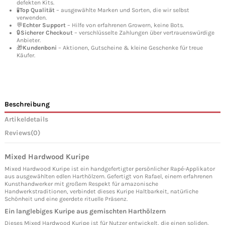
defekten Kits.
🧪
Top Qualität
– ausgewählte Marken und Sorten, die wir selbst
verwenden.
💬
Echter Support
– Hilfe von erfahrenen Growern, keine Bots.
🔒
Sicherer Checkout
– verschlüsselte Zahlungen über vertrauenswürdige
Anbieter.
🎁
Kundenboni
– Aktionen, Gutscheine & kleine Geschenke für treue
Käufer.
Beschreibung
Artikeldetails
Reviews
(0)
Mixed Hardwood Kuripe
Mixed Hardwood Kuripe ist ein handgefertigter persönlicher Rapé-Applikator
aus ausgewählten edlen Harthölzern. Gefertigt von Rafael, einem erfahrenen
Kunsthandwerker mit großem Respekt für amazonische
Handwerkstraditionen, verbindet dieses Kuripe Haltbarkeit, natürliche
Schönheit und eine geerdete rituelle Präsenz.
Ein langlebiges Kuripe aus gemischten Harthölzern
Dieses Mixed Hardwood Kuripe ist für Nutzer entwickelt, die einen soliden,