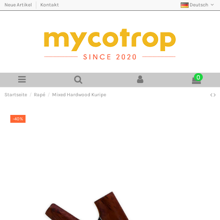
Deutsch
Neue Artikel
Kontakt
0
Startseite
Rapé
Mixed Hardwood Kuripe
-40%