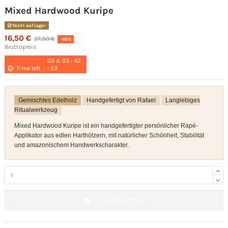
Mixed Hardwood Kuripe
Nicht auf Lager
16,50 €
27,50 €
-40%
Bruttopreis
03
d.
03
:
42
Time left
:
52
Gemischtes Edelholz
Handgefertigt von Rafael
Langlebiges
Ritualwerkzeug
Mixed Hardwood Kuripe ist ein handgefertigter persönlicher Rapé-
Applikator aus edlen Harthölzern, mit natürlicher Schönheit, Stabilität
und amazonischem Handwerkscharakter.
In den Warenkorb