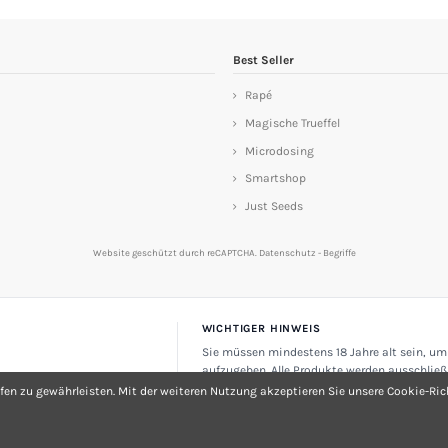
Best Seller
Rapé
Magische Trueffel
Microdosing
Smartshop
Just Seeds
Website geschützt durch reCAPTCHA.
Datenschutz
-
Begriffe
WICHTIGER HINWEIS
Sie müssen mindestens 18 Jahre alt sein, um
aufzugeben. Alle Produkte werden ausschließ
oder Souvenirartikel verkauft. Nicht zum Ver
fen zu gewährleisten. Mit der weiteren Nutzung akzeptieren Sie unsere Cookie-Rich
be