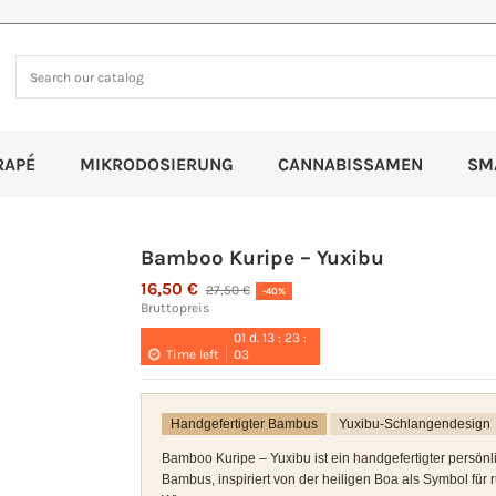
RAPÉ
MIKRODOSIERUNG
CANNABISSAMEN
SM
Bamboo Kuripe – Yuxibu
16,50 €
27,50 €
-40%
Bruttopreis
01
d.
13
:
23
:
Time left
03
Handgefertigter Bambus
Yuxibu-Schlangendesign
Bamboo Kuripe – Yuxibu ist ein handgefertigter persön
Bambus, inspiriert von der heiligen Boa als Symbol für 