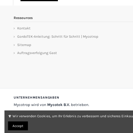
Ressources
Kontakt
GordoTEK-Anleitung: Schritt für Schritt | Mycotrop
Sitemap
Auftragsverfolgung Gast
UNTERNEHMENSANGABEN
Mycotrop wird von
Mycotek B.V.
betrieben.
Stadsplateau 33
3521 AZ Utrecht
Niederlande
🍄 Wir verwenden Cookies, um Ihr Erlebnis zu verbessern und sicheres Einkau
USt-IdNr.
NL 001197903A007
KvK-Nr.
33149868
Accept
Über Mycotrop
Kontakt
Rechtliche Hinweise & AGB
Lieferung & Rückga