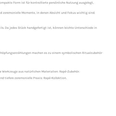
kompakte Form ist für kontrollierte persönliche Nutzung ausgelegt,
nd zeremonielle Momente, in denen Absicht und Fokus wichtig sind.
. Da jedes Stück handgefertigt ist, können leichte Unterschiede in
 Schöpfungserzählungen machen es zu einem symbolischen Ritualzubehör
lle Werkzeuge aus natürlichen Materialien:
Rapé-Zubehör
.
d tiefere zeremonielle Praxis:
Rapé-Kollektion
.