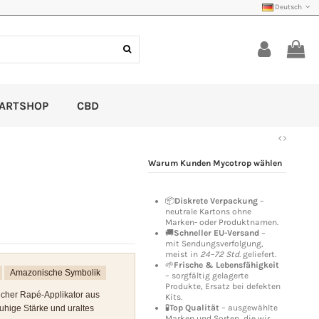
Deutsch
ARTSHOP
CBD
Warum Kunden Mycotrop wählen
📦
Diskrete Verpackung
–
neutrale Kartons ohne
Marken- oder Produktnamen.
🚚
Schneller EU-Versand
–
mit Sendungsverfolgung,
meist in
24–72 Std.
geliefert.
🌱
Frische & Lebensfähigkeit
Amazonische Symbolik
– sorgfältig gelagerte
Produkte, Ersatz bei defekten
licher Rapé-Applikator aus
Kits.
🧪
Top Qualität
– ausgewählte
ruhige Stärke und uraltes
Marken und Sorten, die wir