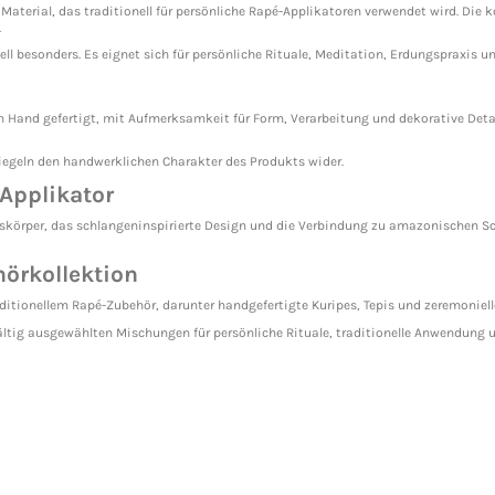
Material, das traditionell für persönliche Rapé-Applikatoren verwendet wird. Die 
.
 besonders. Es eignet sich für persönliche Rituale, Meditation, Erdungspraxis u
Hand gefertigt, mit Aufmerksamkeit für Form, Verarbeitung und dekorative Details
iegeln den handwerklichen Charakter des Produkts wider.
Applikator
buskörper, das schlangeninspirierte Design und die Verbindung zu amazonischen
örkollektion
raditionellem Rapé-Zubehör, darunter handgefertigte Kuripes, Tepis und zeremonie
tig ausgewählten Mischungen für persönliche Rituale, traditionelle Anwendung un