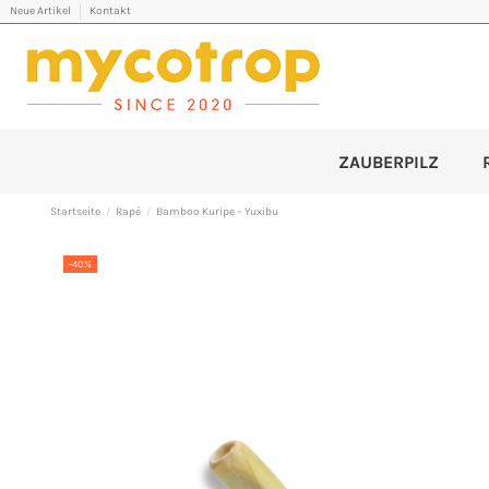
Neue Artikel
Kontakt
ZAUBERPILZ
Startseite
Rapé
Bamboo Kuripe – Yuxibu
-40%