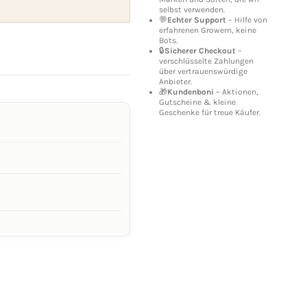
selbst verwenden.
💬
Echter Support
– Hilfe von
erfahrenen Growern, keine
Bots.
🔒
Sicherer Checkout
–
verschlüsselte Zahlungen
über vertrauenswürdige
Anbieter.
🎁
Kundenboni
– Aktionen,
Gutscheine & kleine
Geschenke für treue Käufer.