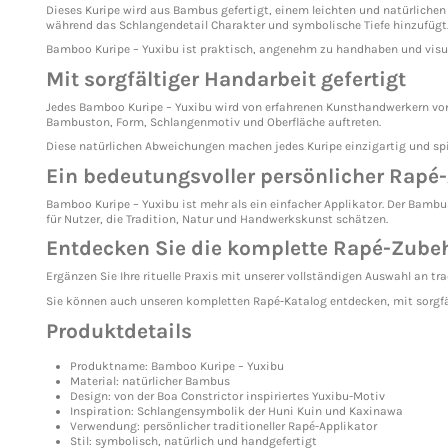
Dieses Kuripe wird aus Bambus gefertigt, einem leichten und natürlichen 
während das Schlangendetail Charakter und symbolische Tiefe hinzufügt
Bamboo Kuripe – Yuxibu ist praktisch, angenehm zu handhaben und visuell
Mit sorgfältiger Handarbeit gefertigt
Jedes Bamboo Kuripe – Yuxibu wird von erfahrenen Kunsthandwerkern von 
Bambuston, Form, Schlangenmotiv und Oberfläche auftreten.
Diese natürlichen Abweichungen machen jedes Kuripe einzigartig und sp
Ein bedeutungsvoller persönlicher Rapé-
Bamboo Kuripe – Yuxibu ist mehr als ein einfacher Applikator. Der Bam
für Nutzer, die Tradition, Natur und Handwerkskunst schätzen.
Entdecken Sie die komplette Rapé-Zubeh
Ergänzen Sie Ihre rituelle Praxis mit unserer vollständigen Auswahl an t
Sie können auch unseren kompletten Rapé-Katalog entdecken, mit sorgfäl
Produktdetails
Produktname: Bamboo Kuripe – Yuxibu
Material: natürlicher Bambus
Design: von der Boa Constrictor inspiriertes Yuxibu-Motiv
Inspiration: Schlangensymbolik der Huni Kuin und Kaxinawa
Verwendung: persönlicher traditioneller Rapé-Applikator
Stil: symbolisch, natürlich und handgefertigt