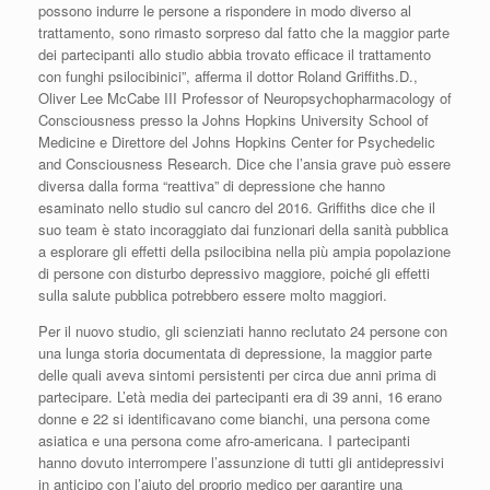
possono indurre le persone a rispondere in modo diverso al
trattamento, sono rimasto sorpreso dal fatto che la maggior parte
dei partecipanti allo studio abbia trovato efficace il trattamento
con funghi psilocibinici”, afferma il dottor Roland Griffiths.D.,
Oliver Lee McCabe III Professor of Neuropsychopharmacology of
Consciousness presso la Johns Hopkins University School of
Medicine e Direttore del Johns Hopkins Center for Psychedelic
and Consciousness Research. Dice che l’ansia grave può essere
diversa dalla forma “reattiva” di depressione che hanno
esaminato nello studio sul cancro del 2016. Griffiths dice che il
suo team è stato incoraggiato dai funzionari della sanità pubblica
a esplorare gli effetti della psilocibina nella più ampia popolazione
di persone con disturbo depressivo maggiore, poiché gli effetti
sulla salute pubblica potrebbero essere molto maggiori.
Per il nuovo studio, gli scienziati hanno reclutato 24 persone con
una lunga storia documentata di depressione, la maggior parte
delle quali aveva sintomi persistenti per circa due anni prima di
partecipare. L’età media dei partecipanti era di 39 anni, 16 erano
donne e 22 si identificavano come bianchi, una persona come
asiatica e una persona come afro-americana. I partecipanti
hanno dovuto interrompere l’assunzione di tutti gli antidepressivi
in anticipo con l’aiuto del proprio medico per garantire una