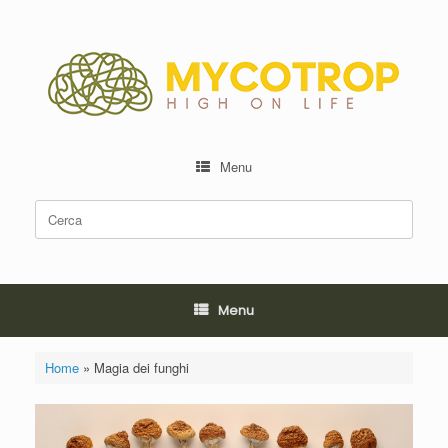
Vai
al
contenuto
Menu
Ricerca
per:
Menu
Home
»
Magia dei funghi