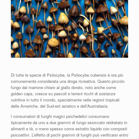
Di tutte le specie di Psilocybe, la Psilocybe cubensis è ora più
comunemente considerata una droga ricreativa. Questo piccolo
fungo dal marrone chiaro al giallo dorato, noto anche come
golden caps, cresce su pascoli e terreni ricchi di sostanze
nutritive in tutto il mondo, specialmente nelle regioni tropicali
delle Americhe, del Sud-est asiatico e dell’Australasia.
I consumatori di funghi magici psichedelici consumano
tipicamente da uno a due grammi di fungo essiccato reidratato in
alimenti e tè, o meno spesso come estratto liquido con composti
psicoattivi. L’effetto di pochi grammi di funghi può verificarsi entro