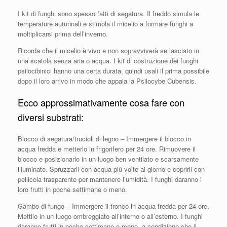
I kit di funghi sono spesso fatti di segatura. Il freddo simula le
temperature autunnali e stimola il micelio a formare funghi a
moltiplicarsi prima dell’inverno.
Ricorda che il micelio è vivo e non sopravviverà se lasciato in
una scatola senza aria o acqua. I kit di costruzione dei funghi
psilocibinici hanno una certa durata, quindi usali il prima possibile
dopo il loro arrivo in modo che appaia la Psilocybe Cubensis.
Ecco approssimativamente cosa fare con
diversi substrati:
Blocco di segatura/trucioli di legno – Immergere il blocco in
acqua fredda e metterlo in frigorifero per 24 ore. Rimuovere il
blocco e posizionarlo in un luogo ben ventilato e scarsamente
illuminato. Spruzzarli con acqua più volte al giorno e coprirli con
pellicola trasparente per mantenere l’umidità. I funghi daranno i
loro frutti in poche settimane o meno.
Gambo di fungo – Immergere il tronco in acqua fredda per 24 ore.
Mettilo in un luogo ombreggiato all’interno o all’esterno. I funghi
daranno frutti in poche settimane o meno, a condizione che il