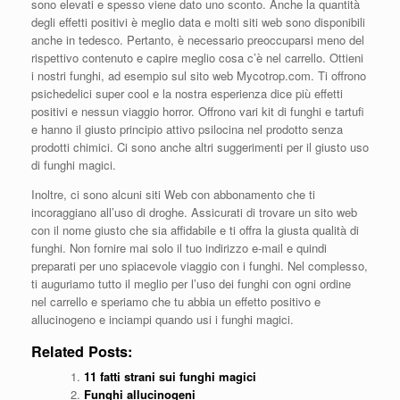
sono elevati e spesso viene dato uno sconto. Anche la quantità
degli effetti positivi è meglio data e molti siti web sono disponibili
anche in tedesco. Pertanto, è necessario preoccuparsi meno del
rispettivo contenuto e capire meglio cosa c’è nel carrello. Ottieni
i nostri funghi, ad esempio sul sito web Mycotrop.com. Ti offrono
psichedelici super cool e la nostra esperienza dice più effetti
positivi e nessun viaggio horror. Offrono vari kit di funghi e tartufi
e hanno il giusto principio attivo psilocina nel prodotto senza
prodotti chimici. Ci sono anche altri suggerimenti per il giusto uso
di funghi magici.
Inoltre, ci sono alcuni siti Web con abbonamento che ti
incoraggiano all’uso di droghe. Assicurati di trovare un sito web
con il nome giusto che sia affidabile e ti offra la giusta qualità di
funghi. Non fornire mai solo il tuo indirizzo e-mail e quindi
preparati per uno spiacevole viaggio con i funghi. Nel complesso,
ti auguriamo tutto il meglio per l’uso dei funghi con ogni ordine
nel carrello e speriamo che tu abbia un effetto positivo e
allucinogeno e inciampi quando usi i funghi magici.
Related Posts:
11 fatti strani sui funghi magici
Funghi allucinogeni