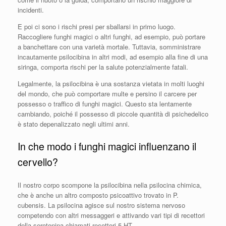
incidenti.
E poi ci sono i rischi presi per sballarsi in primo luogo.
Raccogliere funghi magici o altri funghi, ad esempio, può portare
a banchettare con una varietà mortale. Tuttavia, somministrare
incautamente psilocibina in altri modi, ad esempio alla fine di una
siringa, comporta rischi per la salute potenzialmente fatali.
Legalmente, la psilocibina è una sostanza vietata in molti luoghi
del mondo, che può comportare multe e persino il carcere per
possesso o traffico di funghi magici. Questo sta lentamente
cambiando, poiché il possesso di piccole quantità di psichedelico
è stato depenalizzato negli ultimi anni.
In che modo i funghi magici influenzano il
cervello?
Il nostro corpo scompone la psilocibina nella psilocina chimica,
che è anche un altro composto psicoattivo trovato in P.
cubensis. La psilocina agisce sul nostro sistema nervoso
competendo con altri messaggeri e attivando vari tipi di recettori
della serotonina chiamati recettori 5-HT.