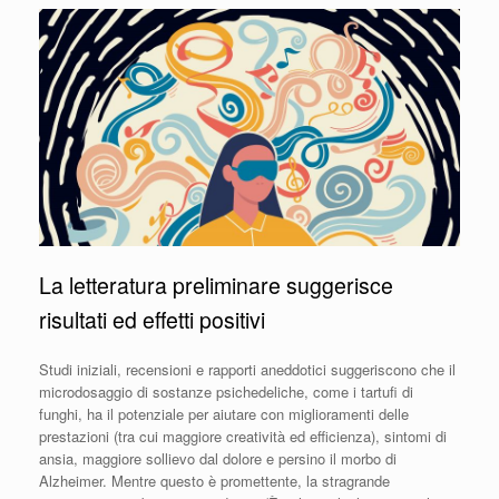
La letteratura preliminare suggerisce
risultati ed effetti positivi
Studi iniziali, recensioni e rapporti aneddotici suggeriscono che il
microdosaggio di sostanze psichedeliche, come i tartufi di
funghi, ha il potenziale per aiutare con miglioramenti delle
prestazioni (tra cui maggiore creatività ed efficienza), sintomi di
ansia, maggiore sollievo dal dolore e persino il morbo di
Alzheimer. Mentre questo è promettente, la stragrande