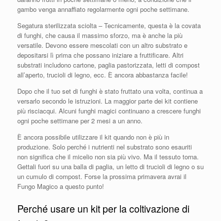
gambo venga annaffiato regolarmente ogni poche settimane.
Segatura sterilizzata sciolta – Tecnicamente, questa è la covata
di funghi, che causa il massimo sforzo, ma è anche la più
versatile. Devono essere mescolati con un altro substrato e
depositarsi lì prima che possano iniziare a fruttificare. Altri
substrati includono cartone, paglia pastorizzata, letti di compost
all’aperto, trucioli di legno, ecc. È ancora abbastanza facile!
Dopo che il tuo set di funghi è stato fruttato una volta, continua a
versarlo secondo le istruzioni. La maggior parte dei kit contiene
più risciacqui. Alcuni funghi magici continuano a crescere funghi
ogni poche settimane per 2 mesi a un anno.
È ancora possibile utilizzare il kit quando non è più in
produzione. Solo perché i nutrienti nel substrato sono esauriti
non significa che il micelio non sia più vivo. Ma il tessuto torna.
Gettali fuori su una balla di paglia, un letto di trucioli di legno o su
un cumulo di compost. Forse la prossima primavera avrai il
Fungo Magico a questo punto!
Perché usare un kit per la coltivazione di