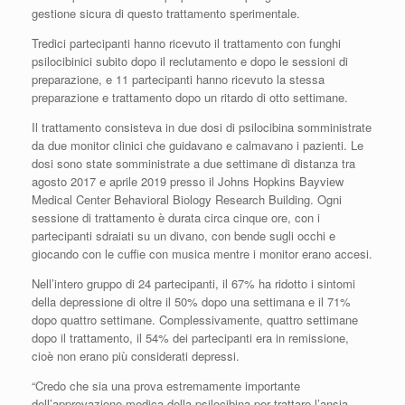
gestione sicura di questo trattamento sperimentale.
Tredici partecipanti hanno ricevuto il trattamento con funghi
psilocibinici subito dopo il reclutamento e dopo le sessioni di
preparazione, e 11 partecipanti hanno ricevuto la stessa
preparazione e trattamento dopo un ritardo di otto settimane.
Il trattamento consisteva in due dosi di psilocibina somministrate
da due monitor clinici che guidavano e calmavano i pazienti. Le
dosi sono state somministrate a due settimane di distanza tra
agosto 2017 e aprile 2019 presso il Johns Hopkins Bayview
Medical Center Behavioral Biology Research Building. Ogni
sessione di trattamento è durata circa cinque ore, con i
partecipanti sdraiati su un divano, con bende sugli occhi e
giocando con le cuffie con musica mentre i monitor erano accesi.
Nell’intero gruppo di 24 partecipanti, il 67% ha ridotto i sintomi
della depressione di oltre il 50% dopo una settimana e il 71%
dopo quattro settimane. Complessivamente, quattro settimane
dopo il trattamento, il 54% dei partecipanti era in remissione,
cioè non erano più considerati depressi.
“Credo che sia una prova estremamente importante
dell’approvazione medica della psilocibina per trattare l’ansia,