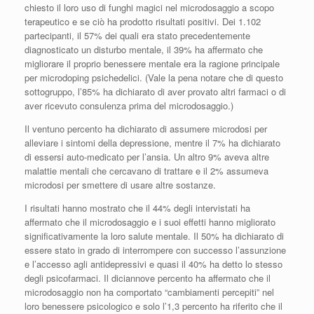
chiesto il loro uso di funghi magici nel microdosaggio a scopo
terapeutico e se ciò ha prodotto risultati positivi. Dei 1.102
partecipanti, il 57% dei quali era stato precedentemente
diagnosticato un disturbo mentale, il 39% ha affermato che
migliorare il proprio benessere mentale era la ragione principale
per microdoping psichedelici. (Vale la pena notare che di questo
sottogruppo, l’85% ha dichiarato di aver provato altri farmaci o di
aver ricevuto consulenza prima del microdosaggio.)
Il ventuno percento ha dichiarato di assumere microdosi per
alleviare i sintomi della depressione, mentre il 7% ha dichiarato
di essersi auto-medicato per l’ansia. Un altro 9% aveva altre
malattie mentali che cercavano di trattare e il 2% assumeva
microdosi per smettere di usare altre sostanze.
I risultati hanno mostrato che il 44% degli intervistati ha
affermato che il microdosaggio e i suoi effetti hanno migliorato
significativamente la loro salute mentale. Il 50% ha dichiarato di
essere stato in grado di interrompere con successo l’assunzione
e l’accesso agli antidepressivi e quasi il 40% ha detto lo stesso
degli psicofarmaci. Il diciannove percento ha affermato che il
microdosaggio non ha comportato “cambiamenti percepiti” nel
loro benessere psicologico e solo l’1,3 percento ha riferito che il