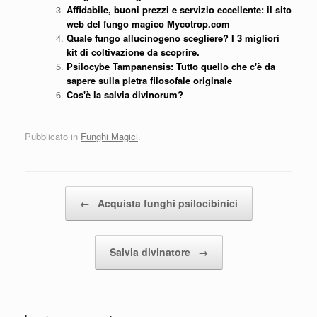
Affidabile, buoni prezzi e servizio eccellente: il sito
web del fungo magico Mycotrop.com
Quale fungo allucinogeno scegliere? I 3 migliori
kit di coltivazione da scoprire.
Psilocybe Tampanensis: Tutto quello che c'è da
sapere sulla pietra filosofale originale
Cos'è la salvia divinorum?
Pubblicato in
Funghi Magici
.
Navigazione articolo
←
Acquista funghi psilocibinici
Salvia divinatore
→