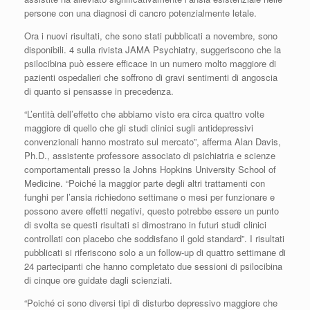
persone con una diagnosi di cancro potenzialmente letale.
Ora i nuovi risultati, che sono stati pubblicati a novembre, sono
disponibili. 4 sulla rivista JAMA Psychiatry, suggeriscono che la
psilocibina può essere efficace in un numero molto maggiore di
pazienti ospedalieri che soffrono di gravi sentimenti di angoscia
di quanto si pensasse in precedenza.
“L’entità dell’effetto che abbiamo visto era circa quattro volte
maggiore di quello che gli studi clinici sugli antidepressivi
convenzionali hanno mostrato sul mercato”, afferma Alan Davis,
Ph.D., assistente professore associato di psichiatria e scienze
comportamentali presso la Johns Hopkins University School of
Medicine. “Poiché la maggior parte degli altri trattamenti con
funghi per l’ansia richiedono settimane o mesi per funzionare e
possono avere effetti negativi, questo potrebbe essere un punto
di svolta se questi risultati si dimostrano in futuri studi clinici
controllati con placebo che soddisfano il gold standard”. I risultati
pubblicati si riferiscono solo a un follow-up di quattro settimane di
24 partecipanti che hanno completato due sessioni di psilocibina
di cinque ore guidate dagli scienziati.
“Poiché ci sono diversi tipi di disturbo depressivo maggiore che