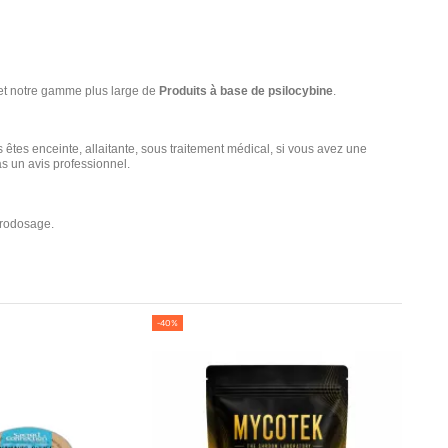
t notre gamme plus large de
Produits à base de psilocybine
.
us êtes enceinte, allaitante, sous traitement médical, si vous avez une
as un avis professionnel.
crodosage.
-40%
-40%