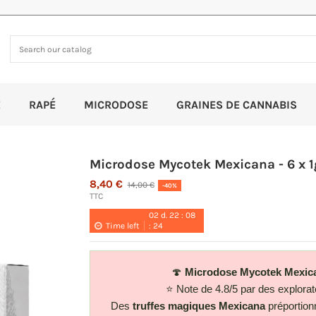
E
RAPÉ
MICRODOSE
GRAINES DE CANNABIS
Microdose Mycotek Mexicana - 6 x 1
8,40 €
14,00 €
-40%
TTC
02
d.
22
:
08
Time left
:
23
🍄
Microdose Mycotek Mexica
⭐ Note de 4.8/5 par des explorate
Des
truffes magiques Mexicana
préportion