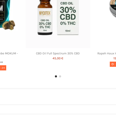
ocybe MOKUM -
CBD Oil Full Spectrum 30% CBD
Rapeh Haux 
45,00 €
1
0 €
6
:
23