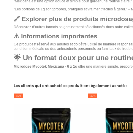
"Mexicana est une option douce et simple pour garder une routine claire."
"Les portions de 1g sont propres, pratiques et vraiment faciles à gérer." – 
🔗 Explorer plus de produits microdos
Découvrez d’autres formats soigneusement sélectionnés dans notre colle
⚠️ Informations importantes
Ce produit est réservé aux adultes et doit être utilisé de manière responsabl
condition médicale ou des antécédents personnels ou familiaux de troubles 
🌟 Un format doux pour une routine
Microdose Mycotek Mexicana - 6 x 1g
offre une manière simple, préporti
Les clients qui ont acheté ce produit ont également acheté :
-40%
-40%