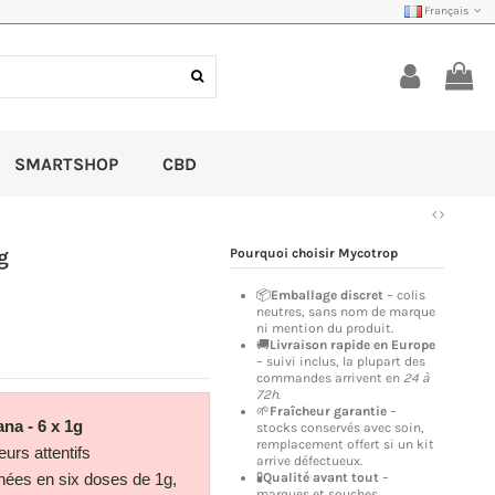
Français
SMARTSHOP
CBD
g
Pourquoi choisir Mycotrop
📦
Emballage discret
– colis
neutres, sans nom de marque
ni mention du produit.
🚚
Livraison rapide en Europe
– suivi inclus, la plupart des
commandes arrivent en
24 à
72h
.
🌱
Fraîcheur garantie
–
na - 6 x 1g
stocks conservés avec soin,
remplacement offert si un kit
urs attentifs
arrive défectueux.
🧪
Qualité avant tout
–
nées en six doses de 1g,
marques et souches