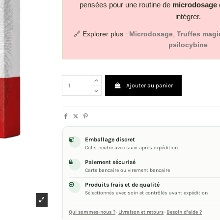
pensées pour une routine de
microdosage
intégrer.
🔗 Explorer plus :
Microdosage
,
Truffes mag
psilocybine
Ajouter au panier
Emballage discret
Colis neutre avec suivi après expédition
Paiement sécurisé
Carte bancaire ou virement bancaire
Produits frais et de qualité
Sélectionnés avec soin et contrôlés avant expédition
Qui sommes-nous ?
·
Livraison et retours
·
Besoin d’aide ?