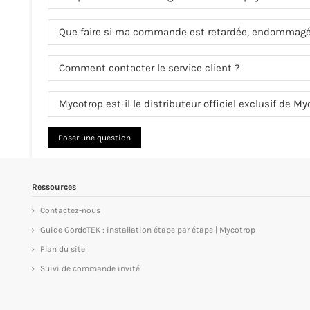
Que faire si ma commande est retardée, endommagée
Comment contacter le service client ?
Mycotrop est-il le distributeur officiel exclusif de M
Poser une question
Ressources
Contactez-nous
Guide GordoTEK : installation étape par étape | Mycotrop
Plan du site
Suivi de commande invité