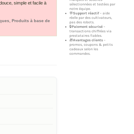
douce, simple et facile à
sélectionnées et testées par
notre équipe.
💬
Support réactif
– aide
réelle par des cultivateurs,
iques
,
Produits à base de
pas des robots.
🔒
Paiement sécurisé
–
transactions chiffrées via
prestataires fiables.
🎁
Avantages clients
–
promos, coupons & petits
cadeaux selon les
commandes.