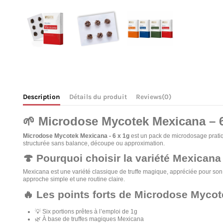
Description
Détails du produit
Reviews
(0)
🌱 Microdose Mycotek Mexicana – 6
Microdose Mycotek Mexicana - 6 x 1g
est un pack de microdosage pratiq
structurée sans balance, découpe ou approximation.
🍄 Pourquoi choisir la variété Mexicana
Mexicana est une variété classique de truffe magique, appréciée pour son p
approche simple et une routine claire.
🔥 Les points forts de Microdose Myco
💡 Six portions prêtes à l’emploi de 1g
🌿 À base de truffes magiques Mexicana