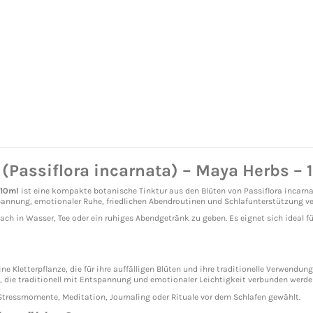
(Passiflora incarnata) – Maya Herbs – 
 10ml
ist eine kompakte botanische Tinktur aus den Blüten von Passiflora incarnata
spannung, emotionaler Ruhe, friedlichen Abendroutinen und Schlafunterstützung v
fach in Wasser, Tee oder ein ruhiges Abendgetränk zu geben. Es eignet sich ideal f
ne Kletterpflanze, die für ihre auffälligen Blüten und ihre traditionelle Verwendu
e, die traditionell mit Entspannung und emotionaler Leichtigkeit verbunden werde
Stressmomente, Meditation, Journaling oder Rituale vor dem Schlafen gewählt.