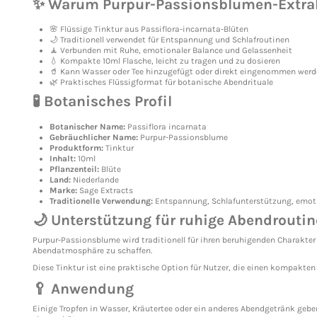
✨ Warum Purpur-Passionsblumen-Extra
🌸 Flüssige Tinktur aus Passiflora-incarnata-Blüten
🌙 Traditionell verwendet für Entspannung und Schlafroutinen
🧘 Verbunden mit Ruhe, emotionaler Balance und Gelassenheit
💧 Kompakte 10ml Flasche, leicht zu tragen und zu dosieren
🥤 Kann Wasser oder Tee hinzugefügt oder direkt eingenommen wer
🌿 Praktisches Flüssigformat für botanische Abendrituale
🧪 Botanisches Profil
Botanischer Name:
Passiflora incarnata
Gebräuchlicher Name:
Purpur-Passionsblume
Produktform:
Tinktur
Inhalt:
10ml
Pflanzenteil:
Blüte
Land:
Niederlande
Marke:
Sage Extracts
Traditionelle Verwendung:
Entspannung, Schlafunterstützung, emoti
🌙 Unterstützung für ruhige Abendrouti
Purpur-Passionsblume wird traditionell für ihren beruhigenden Charakter
Abendatmosphäre zu schaffen.
Diese Tinktur ist eine praktische Option für Nutzer, die einen kompakten
🥄 Anwendung
Einige Tropfen in Wasser, Kräutertee oder ein anderes Abendgetränk geb