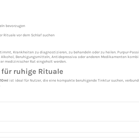
eln bevorzugen
er Rituale vor dem Schlaf suchen
timmt, Krankheiten zu diagnostizieren, zu behandeln oder zu heilen. Purpur-Pas
t Alkohol, Beruhigungsmitteln, Antidepressiva oder anderen Medikamenten kombi
er medizinischer Rat eingeholt werden.
für ruhige Rituale
 10ml
ist ideal für Nutzer, die eine kompakte beruhigende Tinktur suchen, verbun
.