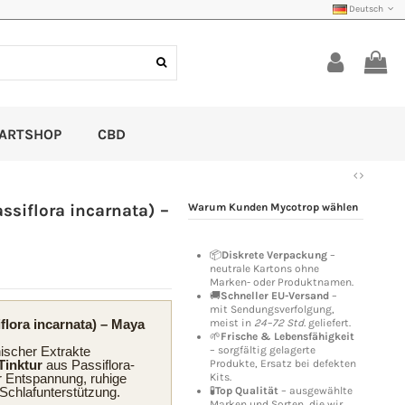
Deutsch
ARTSHOP
CBD
siflora incarnata) –
Warum Kunden Mycotrop wählen
📦
Diskrete Verpackung
–
neutrale Kartons ohne
Marken- oder Produktnamen.
🚚
Schneller EU-Versand
–
mit Sendungsverfolgung,
lora incarnata) – Maya
meist in
24–72 Std.
geliefert.
🌱
Frische & Lebensfähigkeit
ischer Extrakte
– sorgfältig gelagerte
Tinktur
aus Passiflora-
Produkte, Ersatz bei defekten
ür Entspannung, ruhige
Kits.
Schlafunterstützung.
🧪
Top Qualität
– ausgewählte
Marken und Sorten, die wir