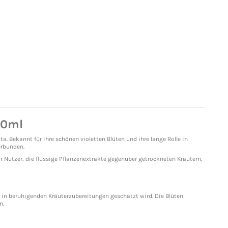
10ml
. Bekannt für ihre schönen violetten Blüten und ihre lange Rolle in
erbunden.
ür Nutzer, die flüssige Pflanzenextrakte gegenüber getrockneten Kräutern,
ng in beruhigenden Kräuterzubereitungen geschätzt wird. Die Blüten
n.