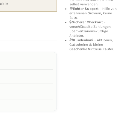
rakte
selbst verwenden.
💬
Echter Support
– Hilfe von
erfahrenen Growern, keine
Bots.
🔒
Sicherer Checkout
–
verschlüsselte Zahlungen
über vertrauenswürdige
Anbieter.
🎁
Kundenboni
– Aktionen,
Gutscheine & kleine
Geschenke für treue Käufer.