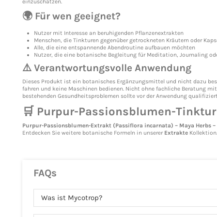
einzuschätzen.
🌍 Für wen geeignet?
Nutzer mit Interesse an beruhigenden Pflanzenextrakten
Menschen, die Tinkturen gegenüber getrockneten Kräutern oder Kaps
Alle, die eine entspannende Abendroutine aufbauen möchten
Nutzer, die eine botanische Begleitung für Meditation, Journaling od
⚠️ Verantwortungsvolle Anwendung
Dieses Produkt ist ein botanisches Ergänzungsmittel und nicht dazu bes
fahren und keine Maschinen bedienen. Nicht ohne fachliche Beratung mi
bestehenden Gesundheitsproblemen sollte vor der Anwendung qualifiziert
🛒 Purpur-Passionsblumen-Tinktur 
Purpur-Passionsblumen-Extrakt (Passiflora incarnata) – Maya Herbs –
Entdecken Sie weitere botanische Formeln in unserer
Extrakte
Kollektion
FAQs
Was ist Mycotrop?