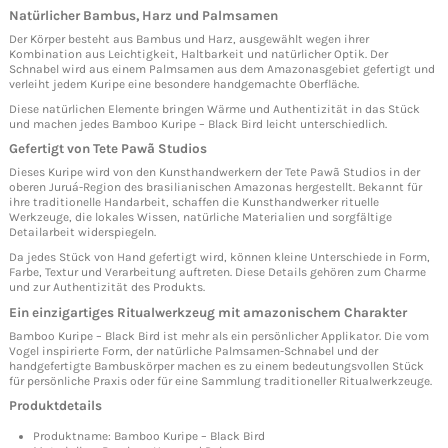
Natürlicher Bambus, Harz und Palmsamen
Der Körper besteht aus Bambus und Harz, ausgewählt wegen ihrer
Kombination aus Leichtigkeit, Haltbarkeit und natürlicher Optik. Der
Schnabel wird aus einem Palmsamen aus dem Amazonasgebiet gefertigt und
verleiht jedem Kuripe eine besondere handgemachte Oberfläche.
Diese natürlichen Elemente bringen Wärme und Authentizität in das Stück
und machen jedes Bamboo Kuripe – Black Bird leicht unterschiedlich.
Gefertigt von Tete Pawã Studios
Dieses Kuripe wird von den Kunsthandwerkern der Tete Pawã Studios in der
oberen Juruá-Region des brasilianischen Amazonas hergestellt. Bekannt für
ihre traditionelle Handarbeit, schaffen die Kunsthandwerker rituelle
Werkzeuge, die lokales Wissen, natürliche Materialien und sorgfältige
Detailarbeit widerspiegeln.
Da jedes Stück von Hand gefertigt wird, können kleine Unterschiede in Form,
Farbe, Textur und Verarbeitung auftreten. Diese Details gehören zum Charme
und zur Authentizität des Produkts.
Ein einzigartiges Ritualwerkzeug mit amazonischem Charakter
Bamboo Kuripe – Black Bird ist mehr als ein persönlicher Applikator. Die vom
Vogel inspirierte Form, der natürliche Palmsamen-Schnabel und der
handgefertigte Bambuskörper machen es zu einem bedeutungsvollen Stück
für persönliche Praxis oder für eine Sammlung traditioneller Ritualwerkzeuge.
Produktdetails
Produktname: Bamboo Kuripe – Black Bird