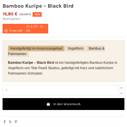
Bamboo Kuripe – Black Bird
16,80 €
28,00 €
-40%
Bruttopreis
01
d.
07
:
15
:
Time left
25
Handgefertigt im Amazonasgebiet
Vogelform
Bambus &
Palmsamen
Bamboo Kuripe – Black Bird
ist ein handgefertigtes Bambus-Kuripe in
Vogelform von Tete Pawã Studios, gefertigt mit Harz und natürlichem
Palmsamen-Schnabel.
In den Warenkorb