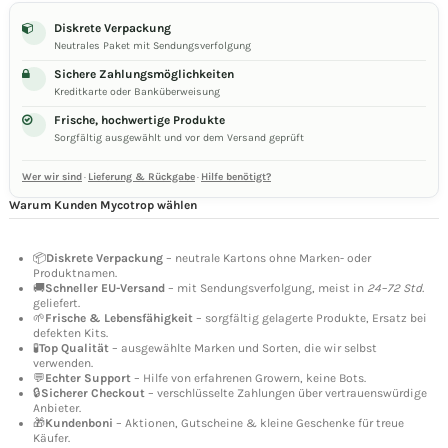
Diskrete Verpackung
Neutrales Paket mit Sendungsverfolgung
Sichere Zahlungsmöglichkeiten
Kreditkarte oder Banküberweisung
Frische, hochwertige Produkte
Sorgfältig ausgewählt und vor dem Versand geprüft
Wer wir sind
·
Lieferung & Rückgabe
·
Hilfe benötigt?
Warum Kunden Mycotrop wählen
📦
Diskrete Verpackung
– neutrale Kartons ohne Marken- oder
Produktnamen.
🚚
Schneller EU-Versand
– mit Sendungsverfolgung, meist in
24–72 Std.
geliefert.
🌱
Frische & Lebensfähigkeit
– sorgfältig gelagerte Produkte, Ersatz bei
defekten Kits.
🧪
Top Qualität
– ausgewählte Marken und Sorten, die wir selbst
verwenden.
💬
Echter Support
– Hilfe von erfahrenen Growern, keine Bots.
🔒
Sicherer Checkout
– verschlüsselte Zahlungen über vertrauenswürdige
Anbieter.
🎁
Kundenboni
– Aktionen, Gutscheine & kleine Geschenke für treue
Käufer.